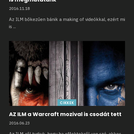
2016.11.18
Az ILM bőkezűen bánik a making of videókkal, ezért mi
is
...
CIKKEK
AZ ILM a Warcraft mozival is csodát tett
2016.06.23
Az ILM-ről tudjuk, hogy ha effektekről van szó, akkor