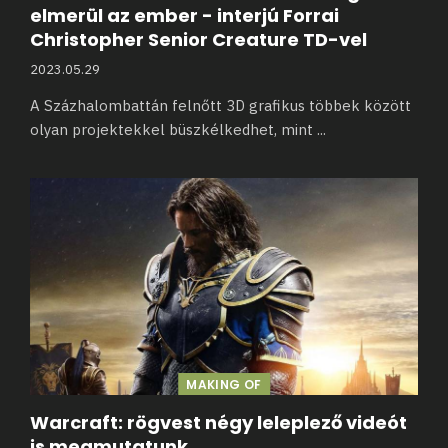
elmerül az ember - interjú Forrai
Christopher Senior Creature TD-vel
2023.05.29
A Százhalombattán felnőtt 3D grafikus többek között
olyan projektekkel büszkélkedhet, mint
...
MAKING OF
Warcraft: rögvest négy leleplező videót
is megmutatunk