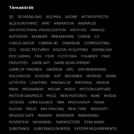
Témakörök
3D
3D MODELING
3DS MAX
ADOBE
AFTER EFFECTS
ALLEGORITHMIC
AMD
ANIMATION
ANIMÁCIÓ
ARCHITECTURAL VISUALIZATION
ARCH VIZ
ARNOLD
AUTODESK
BLENDER
BREAKDOWN
CANON
CG
CHAOS GROUP
CINEMA 4D
CINEMA4D
COMPOSITING
DCC
DIGIC PICTURES
DIGITAL SCULPTING
DOWNLOAD
EPIC GAMES
FBX
FILM
FOTÓTÚRA
FOUNDRY
FREE
FRISSÍTÉS
GAME ART
GAME DEVELOPMENT
GAME OF THRONES
GNOMON
GPU
GPU RENDERING
HOLLYWOOD
HOUDINI
ILM
INGYENES
INTERJÚ
JAPÁN
LETÖLTÉS
LIGHTING
MAKING OF
MATERIAL
MAXON
MAYA
MESHARRAY
MOCAP
MODO
MOTION CAPTURE
MOTION GRAPHICS
MOZI
NEW FEATURES
NUKE
NVIDIA
OKTATÁS
OPEN SOURCE
PBR
PHOTOSHOP
PIXAR
PLUGIN
PRICE
RAY TRACING
REAL TIME
REDSHIFT
RELEASE DATE
RENDER
RENDERER
RENDERING
RÖVIDFILM
SHOWREEL
SIKERSZTORI
STAR WARS
SUBSTANCE
SUBSTANCE PAINTER
SYSTEM REQUIREMENTS