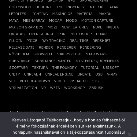
GAME OF THRONES
GNOMON
GPU
GPU RENDERING
HOLLYWOOD
HOUDINI
ILM
INGYENES
INTERJÚ
JAPÁN
LETÖLTÉS
LIGHTING
MAKING OF
MATERIAL
MAXON
MAYA
MESHARRAY
MOCAP
MODO
MOTION CAPTURE
MOTION GRAPHICS
MOZI
NEW FEATURES
NUKE
NVIDIA
OKTATÁS
OPEN SOURCE
PBR
PHOTOSHOP
PIXAR
PLUGIN
PRICE
RAY TRACING
REAL TIME
REDSHIFT
RELEASE DATE
RENDER
RENDERER
RENDERING
RÖVIDFILM
SHOWREEL
SIKERSZTORI
STAR WARS
SUBSTANCE
SUBSTANCE PAINTER
SYSTEM REQUIREMENTS
SZOFTVER
TEXTÚRA
THE FOUNDRY
TUTORIAL
UBISOFT
UNITY
UNREAL 4
UNREAL ENGINE
UPDATE
USD
V-RAY
VFX
VFX BREAKDOWN
VIDEÓ
VISUAL EFFECTS
VISUALIZATION
VR
WETA
WORKSHOP
ZBRUSH
Az oldalon szereplő írások részben vagy egészben történő
átvétele, újraközlése csak írásbeli hozzájárulásunkkal
Kedves Látogató! Tájékoztatjuk, hogy a honlap felhasználói
lehetséges!
élmény fokozásának érdekében sütiket alkalmazunk. A
Copyright © 2014-2026. Minden jog fenntartva.
Mesharray Zrt
.
honlapunk használatával ön a tájékoztatásunkat tudomásul