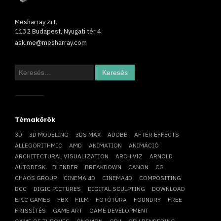
Mesharray Zrt.
1132 Budapest, Nyugati tér 4.
ask.me@mesharray.com
Keresés:
Témakörök
3D
3D MODELING
3DS MAX
ADOBE
AFTER EFFECTS
ALLEGORITHMIC
AMD
ANIMATION
ANIMÁCIÓ
ARCHITECTURAL VISUALIZATION
ARCH VIZ
ARNOLD
AUTODESK
BLENDER
BREAKDOWN
CANON
CG
CHAOS GROUP
CINEMA 4D
CINEMA4D
COMPOSITING
DCC
DIGIC PICTURES
DIGITAL SCULPTING
DOWNLOAD
EPIC GAMES
FBX
FILM
FOTÓTÚRA
FOUNDRY
FREE
FRISSÍTÉS
GAME ART
GAME DEVELOPMENT