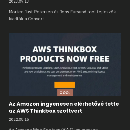
2023.09.13
Morten Just Petersen és Jens Fursund tool fejleszők
kiadták a Convert
...
COOL
Az Amazon ingyenesen elérhetővé tette
az AWS Thinkbox szoftvert
2022.08.15
Az Amazon Web Services (AWS) ingyenesen