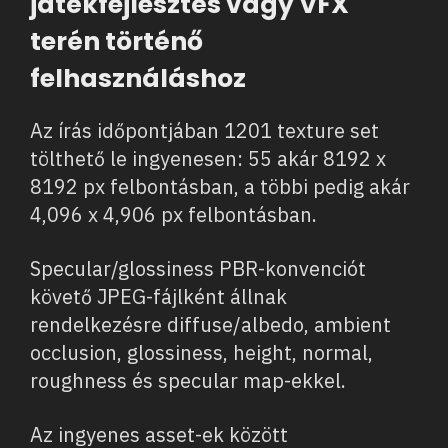
játékfejlesztés vagy VFX
terén történő
felhasználáshoz
Az írás időpontjában 1201 texture set
tölthető le ingyenesen: 55 akár 8192 x
8192 px felbontásban, a többi pedig akár
4,096 x 4,906 px felbontásban.
Specular/glossiness PBR-konvenciót
követő JPEG-fájlként állnak
rendelkezésre diffuse/albedo, ambient
occlusion, glossiness, height, normal,
roughness és specular map-ekkel.
Az ingyenes asset-ek között