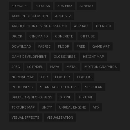
3D MODEL
3D SCAN
3DS MAX
ALBEDO
AMBIENT OCCLUSION
ARCH VIZ
ARCHITECTURAL VISUALIZATION
ASPHALT
BLENDER
BRICK
CINEMA 4D
CONCRETE
DIFFUSE
DOWNLOAD
FABRIC
FLOOR
FREE
GAME ART
GAME DEVELOPMENT
GLOSSINESS
HEIGHT MAP
JPEG
LOTPIXEL
MAYA
METAL
MOTION GRAPHICS
NORMAL MAP
PBR
PLASTER
PLASTIC
ROUGHNESS
SCAN-BASED TEXTURE
SPECULAR
SPECULAR/GLOSSINESS
STONE
TEXTURE
TEXTURE MAP
UNITY
UNREAL ENGINE
VFX
VISUAL EFFECTS
VISUALIZATION