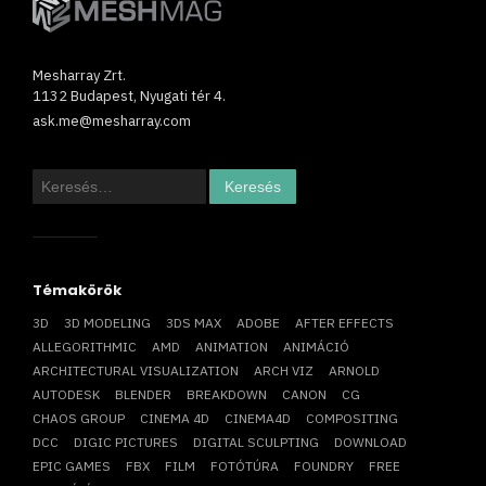
Mesharray Zrt.
1132 Budapest, Nyugati tér 4.
ask.me@mesharray.com
Keresés:
Témakörök
3D
3D MODELING
3DS MAX
ADOBE
AFTER EFFECTS
ALLEGORITHMIC
AMD
ANIMATION
ANIMÁCIÓ
ARCHITECTURAL VISUALIZATION
ARCH VIZ
ARNOLD
AUTODESK
BLENDER
BREAKDOWN
CANON
CG
CHAOS GROUP
CINEMA 4D
CINEMA4D
COMPOSITING
DCC
DIGIC PICTURES
DIGITAL SCULPTING
DOWNLOAD
EPIC GAMES
FBX
FILM
FOTÓTÚRA
FOUNDRY
FREE