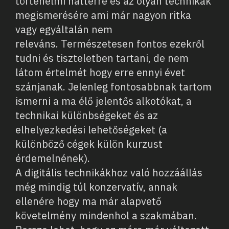
történelmi háttérre és az olyan technikák
megismerésére ami már nagyon ritka
vagy egyáltalán nem
releváns. Természetesen fontos ezekről
tudni és tiszteletben tartani, de nem
látom értelmét hogy erre ennyi évet
szánjanak. Jelenleg fontosabbnak tartom
ismerni a ma élő jelentős alkotókat, a
technikai különbségeket és az
elhelyezkedési lehetőségeket (a
különböző cégek külön kurzust
érdemelnének).
A digitális technikákhoz való hozzáállás
még mindig túl konzervatív, annak
ellenére hogy ma már alapvető
követelmény mindenhol a szakmában.