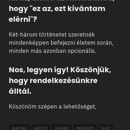
hogy "ez az, ezt kívántam
elérni"?
Két-három történetet szeretnék
mindenképpen befejezni életem során,
minden más azonban opcionális.
Nos, legyen így! Köszönjük,
hogy rendelkezésünkre
álltál.
Köszönöm szépen a lehetőséget,
ALKOTÁS
ALKOTÓ
CASHILE
MŰVÉSZET
RAJZ