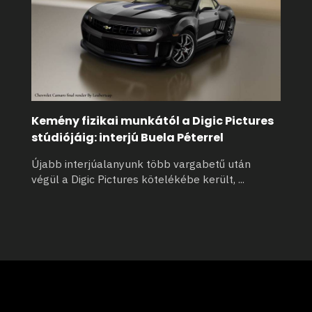
Kemény fizikai munkától a Digic Pictures
stúdiójáig: interjú Buela Péterrel
Újabb interjúalanyunk több vargabetű után
végül a Digic Pictures kötelékébe került,
...