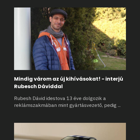
Mindig várom az új kihívásokat! - interjú
Rubesch Dáviddal
Rubesh Dávid idestova 13 éve dolgozik a
reklámszakmában mint gyártásvezető, pedig
...