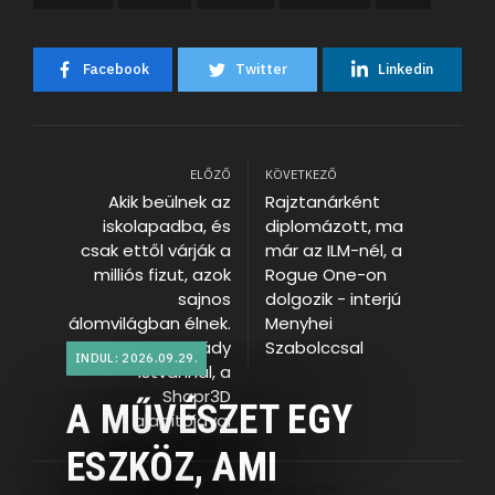
Facebook
Twitter
Linkedin
ELŐZŐ
KÖVETKEZŐ
Akik beülnek az
Rajztanárként
iskolapadba, és
diplomázott, ma
csak ettől várják a
már az ILM-nél, a
milliós fizut, azok
Rogue One-on
sajnos
dolgozik - interjú
álomvilágban élnek.
Menyhei
- interjú Csanády
Szabolccsal
INDUL: 2026.09.29.
Istvánnal, a
Shapr3D
A MŰVÉSZET EGY
alapítójával
ESZKÖZ, AMI