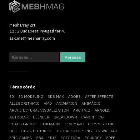
Mesharray Zrt.
1132 Budapest, Nyugati tér 4.
ask.me@mesharray.com
Keresés:
Témakörök
3D
3D MODELING
3DS MAX
ADOBE
AFTER EFFECTS
ALLEGORITHMIC
AMD
ANIMATION
ANIMÁCIÓ
ARCHITECTURAL VISUALIZATION
ARCH VIZ
ARNOLD
AUTODESK
BLENDER
BREAKDOWN
CANON
CG
CHAOS GROUP
CINEMA 4D
CINEMA4D
COMPOSITING
DCC
DIGIC PICTURES
DIGITAL SCULPTING
DOWNLOAD
EPIC GAMES
FBX
FILM
FOTÓTÚRA
FOUNDRY
FREE