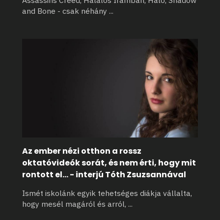
Assassins Creed, Halálos Iramban, Halo, Shadow
and Bone - csak néhány
...
Az ember nézi otthon a rossz
oktatóvideók sorát, és nem érti, hogy mit
rontott el... - interjú Tóth Zsuzsannával
Ismét iskolánk egyik tehetséges diákja vállalta,
hogy mesél magáról és arról,
...