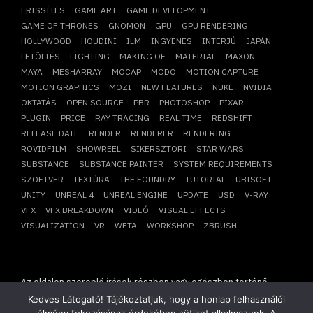
FRISSÍTÉS
GAME ART
GAME DEVELOPMENT
GAME OF THRONES
GNOMON
GPU
GPU RENDERING
HOLLYWOOD
HOUDINI
ILM
INGYENES
INTERJÚ
JAPÁN
LETÖLTÉS
LIGHTING
MAKING OF
MATERIAL
MAXON
MAYA
MESHARRAY
MOCAP
MODO
MOTION CAPTURE
MOTION GRAPHICS
MOZI
NEW FEATURES
NUKE
NVIDIA
OKTATÁS
OPEN SOURCE
PBR
PHOTOSHOP
PIXAR
PLUGIN
PRICE
RAY TRACING
REAL TIME
REDSHIFT
RELEASE DATE
RENDER
RENDERER
RENDERING
RÖVIDFILM
SHOWREEL
SIKERSZTORI
STAR WARS
SUBSTANCE
SUBSTANCE PAINTER
SYSTEM REQUIREMENTS
SZOFTVER
TEXTÚRA
THE FOUNDRY
TUTORIAL
UBISOFT
UNITY
UNREAL 4
UNREAL ENGINE
UPDATE
USD
V-RAY
VFX
VFX BREAKDOWN
VIDEÓ
VISUAL EFFECTS
VISUALIZATION
VR
WETA
WORKSHOP
ZBRUSH
Az oldalon szereplő írások részben vagy egészben történő
átvétele, újraközlése csak írásbeli hozzájárulásunkkal
Kedves Látogató! Tájékoztatjuk, hogy a honlap felhasználói
lehetséges!