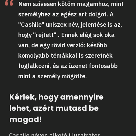
Nem szívesen kötöm magamhoz, mint
személyhez az egész art dolgot. A
"Cashile" uniszex név, jelentése is az,
hogy "rejtett" . Ennek elég sok oka
van, de egy rövid verzió: később
komolyabb témákkal is szeretnék
foglalkozni, és az üzenet fontosabb
mint a személy mögötte.
Kérlek, hogy amennyire
lehet, azért mutasd be
magad!
Cashile néven alkotó illusztrátor