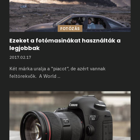
FOTÓZÁS
Ezeket a fotómasinákat használták a
legjobbak
2017.02.17
Két márka uralja a "piacot", de azért vannak
feltörekvők. A World
...