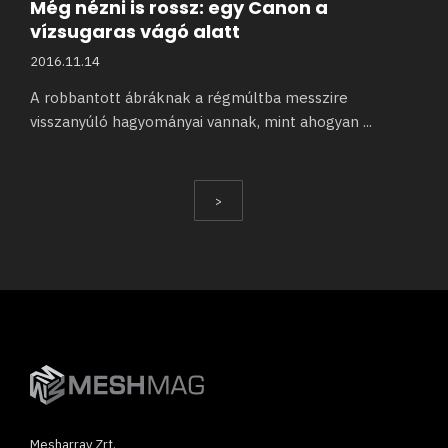
Még nézni is rossz: egy Canon a
vízsugaras vágó alatt
2016.11.14
A robbantott ábráknak a régmúltba messzire
visszanyúló hagyományai vannak, mint ahogyan
...
>
Mesharray Zrt.