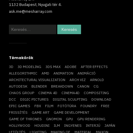
1132 Budapest, Nyugati tér 4.
ask.me@mesharray.com
Keresés:
Témakörök
3D
3D MODELING
3DS MAX
ADOBE
AFTER EFFECTS
ALLEGORITHMIC
AMD
ANIMATION
ANIMÁCIÓ
ARCHITECTURAL VISUALIZATION
ARCH VIZ
ARNOLD
AUTODESK
BLENDER
BREAKDOWN
CANON
CG
CHAOS GROUP
CINEMA 4D
CINEMA4D
COMPOSITING
DCC
DIGIC PICTURES
DIGITAL SCULPTING
DOWNLOAD
EPIC GAMES
FBX
FILM
FOTÓTÚRA
FOUNDRY
FREE
FRISSÍTÉS
GAME ART
GAME DEVELOPMENT
GAME OF THRONES
GNOMON
GPU
GPU RENDERING
HOLLYWOOD
HOUDINI
ILM
INGYENES
INTERJÚ
JAPÁN
LETÖLTÉS
LIGHTING
MAKING OF
MATERIAL
MAXON