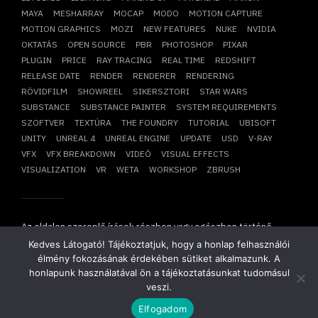
MAYA
MESHARRAY
MOCAP
MODO
MOTION CAPTURE
MOTION GRAPHICS
MOZI
NEW FEATURES
NUKE
NVIDIA
OKTATÁS
OPEN SOURCE
PBR
PHOTOSHOP
PIXAR
PLUGIN
PRICE
RAY TRACING
REAL TIME
REDSHIFT
RELEASE DATE
RENDER
RENDERER
RENDERING
RÖVIDFILM
SHOWREEL
SIKERSZTORI
STAR WARS
SUBSTANCE
SUBSTANCE PAINTER
SYSTEM REQUIREMENTS
SZOFTVER
TEXTÚRA
THE FOUNDRY
TUTORIAL
UBISOFT
UNITY
UNREAL 4
UNREAL ENGINE
UPDATE
USD
V-RAY
VFX
VFX BREAKDOWN
VIDEÓ
VISUAL EFFECTS
VISUALIZATION
VR
WETA
WORKSHOP
ZBRUSH
Az oldalon szereplő írások részben vagy egészben történő
átvétele, újraközlése csak írásbeli hozzájárulásunkkal
Kedves Látogató! Tájékoztatjuk, hogy a honlap felhasználói
lehetséges!
élmény fokozásának érdekében sütiket alkalmazunk. A
Copyright © 2014-2026. Minden jog fenntartva.
Mesharray Zrt
.
honlapunk használatával ön a tájékoztatásunkat tudomásul
veszi.
Elfogadom