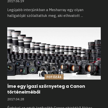
2017.06.19
Legújabb interjúnkban a Mesharray egy olyan
hallgatóját szólaltattuk meg, aki elhivatott
...
FOTÓZÁS
Íme egy igazi szörnyeteg a Canon
történelméből
2017.04.28
Érdekel az egyik legfurább Canon objektív? Akkor