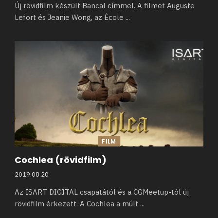
Új rövidfilm készült Bancal címmel. A filmet Auguste
Lefort és Jeanie Wong, az École
...
FILM
Cochlea (rövidfilm)
2019.08.20
Az ISART DIGITAL csapatától és a CGMeetup-tól új
rövidfilm érkezett. A Cochlea a múlt
...