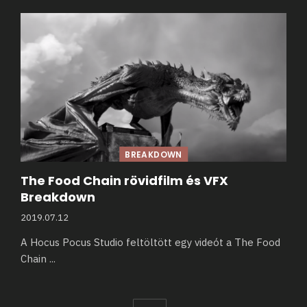
BREAKDOWN
The Food Chain rövidfilm és VFX
Breakdown
2019.07.12
A Hocus Pocus Studio feltöltött egy videót a The Food
Chain
...