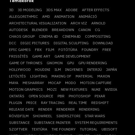
Témakörök
3D
3D MODELING
3DS MAX
ADOBE
AFTER EFFECTS
ALLEGORITHMIC
AMD
ANIMATION
ANIMÁCIÓ
ARCHITECTURAL VISUALIZATION
ARCH VIZ
ARNOLD
AUTODESK
BLENDER
BREAKDOWN
CANON
CG
CHAOS GROUP
CINEMA 4D
CINEMA4D
COMPOSITING
DCC
DIGIC PICTURES
DIGITAL SCULPTING
DOWNLOAD
EPIC GAMES
FBX
FILM
FOTÓTÚRA
FOUNDRY
FREE
FRISSÍTÉS
GAME ART
GAME DEVELOPMENT
GAME OF THRONES
GNOMON
GPU
GPU RENDERING
HOLLYWOOD
HOUDINI
ILM
INGYENES
INTERJÚ
JAPÁN
LETÖLTÉS
LIGHTING
MAKING OF
MATERIAL
MAXON
MAYA
MESHARRAY
MOCAP
MODO
MOTION CAPTURE
MOTION GRAPHICS
MOZI
NEW FEATURES
NUKE
NVIDIA
OKTATÁS
OPEN SOURCE
PBR
PHOTOSHOP
PIXAR
PLUGIN
PRICE
RAY TRACING
REAL TIME
REDSHIFT
RELEASE DATE
RENDER
RENDERER
RENDERING
RÖVIDFILM
SHOWREEL
SIKERSZTORI
STAR WARS
SUBSTANCE
SUBSTANCE PAINTER
SYSTEM REQUIREMENTS
SZOFTVER
TEXTÚRA
THE FOUNDRY
TUTORIAL
UBISOFT