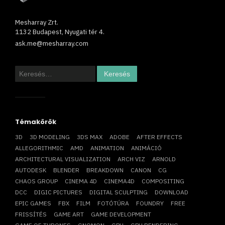
Mesharray Zrt.
1132 Budapest, Nyugati tér 4.
ask.me@mesharray.com
Keresés:
Témakörök
3D
3D MODELING
3DS MAX
ADOBE
AFTER EFFECTS
ALLEGORITHMIC
AMD
ANIMATION
ANIMÁCIÓ
ARCHITECTURAL VISUALIZATION
ARCH VIZ
ARNOLD
AUTODESK
BLENDER
BREAKDOWN
CANON
CG
CHAOS GROUP
CINEMA 4D
CINEMA4D
COMPOSITING
DCC
DIGIC PICTURES
DIGITAL SCULPTING
DOWNLOAD
EPIC GAMES
FBX
FILM
FOTÓTÚRA
FOUNDRY
FREE
FRISSÍTÉS
GAME ART
GAME DEVELOPMENT