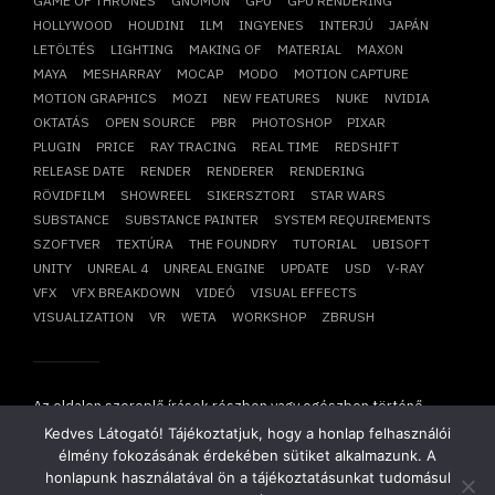
GAME OF THRONES
GNOMON
GPU
GPU RENDERING
HOLLYWOOD
HOUDINI
ILM
INGYENES
INTERJÚ
JAPÁN
LETÖLTÉS
LIGHTING
MAKING OF
MATERIAL
MAXON
MAYA
MESHARRAY
MOCAP
MODO
MOTION CAPTURE
MOTION GRAPHICS
MOZI
NEW FEATURES
NUKE
NVIDIA
OKTATÁS
OPEN SOURCE
PBR
PHOTOSHOP
PIXAR
PLUGIN
PRICE
RAY TRACING
REAL TIME
REDSHIFT
RELEASE DATE
RENDER
RENDERER
RENDERING
RÖVIDFILM
SHOWREEL
SIKERSZTORI
STAR WARS
SUBSTANCE
SUBSTANCE PAINTER
SYSTEM REQUIREMENTS
SZOFTVER
TEXTÚRA
THE FOUNDRY
TUTORIAL
UBISOFT
UNITY
UNREAL 4
UNREAL ENGINE
UPDATE
USD
V-RAY
VFX
VFX BREAKDOWN
VIDEÓ
VISUAL EFFECTS
VISUALIZATION
VR
WETA
WORKSHOP
ZBRUSH
Az oldalon szereplő írások részben vagy egészben történő
átvétele, újraközlése csak írásbeli hozzájárulásunkkal
Kedves Látogató! Tájékoztatjuk, hogy a honlap felhasználói
lehetséges!
élmény fokozásának érdekében sütiket alkalmazunk. A
Copyright © 2014-2026. Minden jog fenntartva.
Mesharray Zrt
.
honlapunk használatával ön a tájékoztatásunkat tudomásul