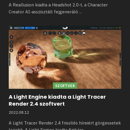
A Reallusion kiadta a Headshot 2.0-t, a Character
Creator AI-asszisztált fejgeneráló
...
SZOFTVER
A Light Engine kiadta a Light Tracer
Render 2.4 szoftvert
2022.08.12
A Light Tracer Render 2.4 frissítés híreiért görgessetek
lejjebb. A Light Engine kiadta fizikára
...