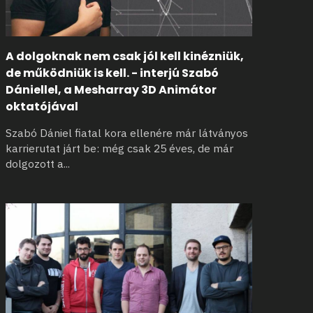
A dolgoknak nem csak jól kell kinézniük,
de működniük is kell. - interjú Szabó
Dániellel, a Mesharray 3D Animátor
oktatójával
Szabó Dániel fiatal kora ellenére már látványos
karrierutat járt be: még
csak 25 éves, de már
dolgozott a
...