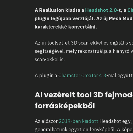
A Reallusion kiadta a
Headshot 2.0-
t, a
Ch
plugin legújabb verzióját. Az új Mesh Mo
karakterekké konvertálni.
Az új toolset-et 3D scan-ekkel és digitális 
segítségével, mely rekonstruálja a hiányzó 
scan-ekkel is.
A plugin a C
haracter Creator 4.3
-mal együtt
AI vezérelt tool 3D fejmo
forrásképekből
Az először
2019-ben kiadott
Headshot egy „o
generálhatunk egyetlen fényképből. A képen