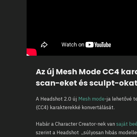
Az új Mesh Mode CC4 kar
scan-eket és sculpt-oka
A Headshot 2.0 új
Mesh mode
-ja lehetővé t
(CC4) karakterekké konvertálását.
Habár a Character Creator-nek van
saját be
szerint a Headshot „súlyosan hibás modellek