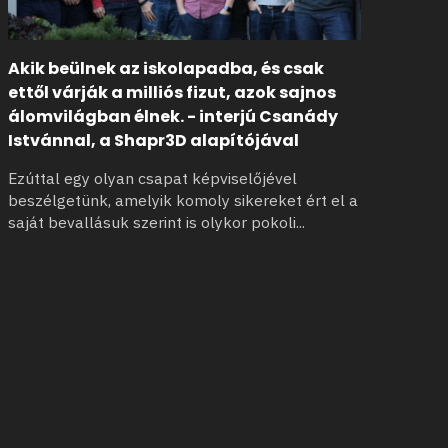
Akik beülnek az iskolapadba, és csak
ettől várják a milliós fizut, azok sajnos
álomvilágban élnek. - interjú Csanády
Istvánnal, a Shapr3D alapítójával
Ezúttal egy olyan csapat képviselőjével
beszélgetünk, amelyik komoly sikereket ért el
a
saját bevallásuk szerint is olykor pokoli
...