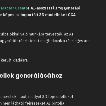
aracter Creato
r AI-asszisztált fejgeneráló
de képes az importált 3D modelleket CC4
sculpt-okkal való munkára tervezték, az AI
vagy sérült részleteket megbirkózik a részleges arc
 került kiadásra.
dellek generálásához
ne-click” tool, mellyel 3D fejmodelleket
 nem látható fejrészeket AI pótolja.