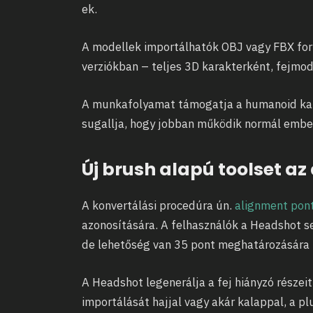
ek.
A modellek importálhatók OBJ vagy FBX f
verziókban – teljes 3D karakterként, fejmod
A munkafolyamat támogatja a humanoid kar
sugallja, hogy jobban működik normál ember
Új brush alapú toolset a
A konvertálási procedúra ún.
alignment pon
azonosítására. A felhasználók a Headshot s
de lehetőség van 35 pont meghatározására 
A Headshot legenerálja a fej hiányzó részei
importálását hajjal vagy akár kalappal, a pl