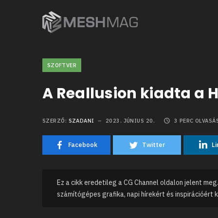
SZOFTVER
A Reallusion kiadta a 
SZERZŐ:
SZADANI
2023. JÚNIUS 20.
3
PERC OLVASÁS
Facebook
Twitter
Li
Ez a cikk eredetileg a CG Channel oldalon jelent meg.
számítógépes grafika, napi hírekért és inspirációért 