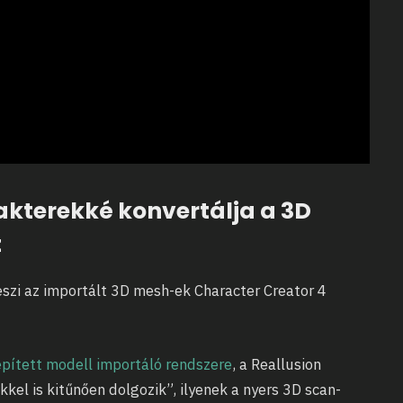
akterekké konvertálja a 3D
t
eszi az importált 3D mesh-ek Character Creator 4
épített modell importáló rendszere
, a Reallusion
kel is kitűnően dolgozik”, ilyenek a nyers 3D scan-