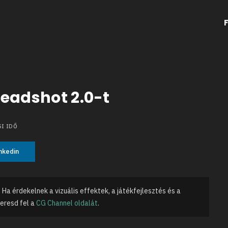
Headshot 2.0-t
I IDŐ
nkedin
 Ha érdekelnek a vizuális effektek, a játékfejlesztés és a
keresd fel a
CG Channel oldalát
.