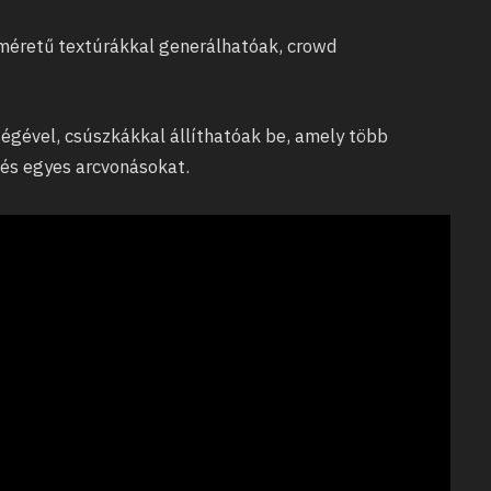
 méretű textúrákkal generálhatóak, crowd
égével, csúszkákkal állíthatóak be, amely több
 és egyes arcvonásokat.