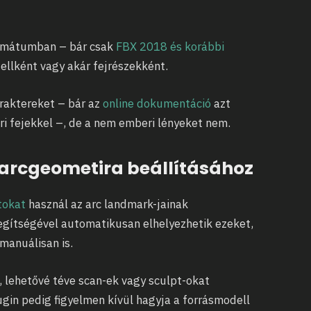
ormátumban – bár csak
FBX 2018 és korábbi
ellként vagy akár fejrészekként.
aktereket – bár az
online dokumentáció
azt
i fejekkel –, de a nem emberi lényeket nem.
z arcgeometira beállításához
tokat
használ az arc landmark-jainak
egítségével automatikusan elhelyezhetik ezeket,
manuálisan is.
t, lehetővé téve scan-ek vagy sculpt-okat
ugin pedig figyelmen kívül hagyja a forrásmodell