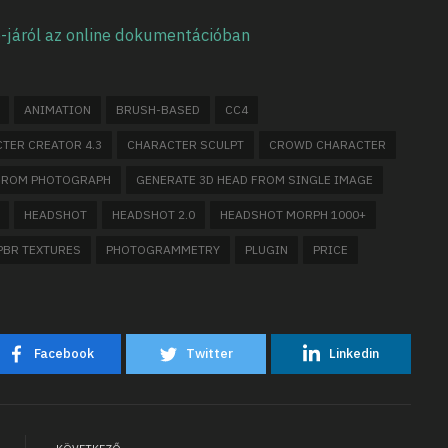
-járól az online dokumentációban
ANIMATION
BRUSH-BASED
CC4
TER CREATOR 4.3
CHARACTER SCULPT
CROWD CHARACTER
 FROM PHOTOGRAPH
GENERATE 3D HEAD FROM SINGLE IMAGE
HEADSHOT
HEADSHOT 2.0
HEADSHOT MORPH 1000+
PBR TEXTURES
PHOTOGRAMMETRY
PLUGIN
PRICE
Facebook
Twitter
Linkedin