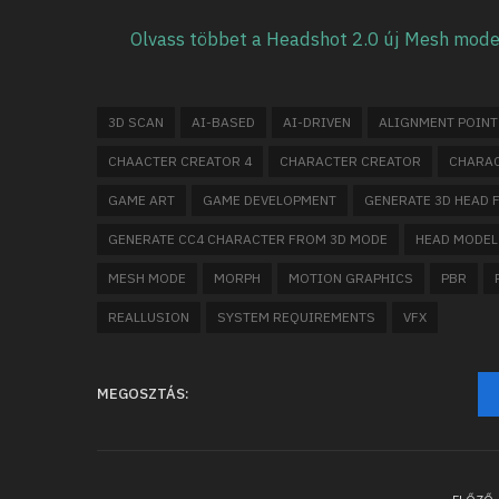
Olvass többet a Headshot 2.0 új Mesh mode
3D SCAN
AI-BASED
AI-DRIVEN
ALIGNMENT POINT
CHAACTER CREATOR 4
CHARACTER CREATOR
CHARAC
GAME ART
GAME DEVELOPMENT
GENERATE 3D HEAD
GENERATE CC4 CHARACTER FROM 3D MODE
HEAD MODEL
MESH MODE
MORPH
MOTION GRAPHICS
PBR
REALLUSION
SYSTEM REQUIREMENTS
VFX
MEGOSZTÁS: