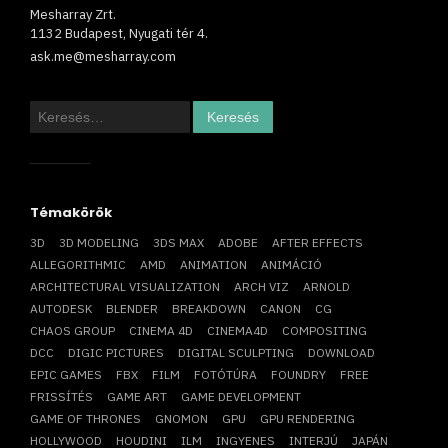
Mesharray Zrt.
1132 Budapest, Nyugati tér 4.
ask.me@mesharray.com
Keresés:
Témakörök
3D
3D MODELING
3DS MAX
ADOBE
AFTER EFFECTS
ALLEGORITHMIC
AMD
ANIMATION
ANIMÁCIÓ
ARCHITECTURAL VISUALIZATION
ARCH VIZ
ARNOLD
AUTODESK
BLENDER
BREAKDOWN
CANON
CG
CHAOS GROUP
CINEMA 4D
CINEMA4D
COMPOSITING
DCC
DIGIC PICTURES
DIGITAL SCULPTING
DOWNLOAD
EPIC GAMES
FBX
FILM
FOTÓTÚRA
FOUNDRY
FREE
FRISSÍTÉS
GAME ART
GAME DEVELOPMENT
GAME OF THRONES
GNOMON
GPU
GPU RENDERING
HOLLYWOOD
HOUDINI
ILM
INGYENES
INTERJÚ
JAPÁN