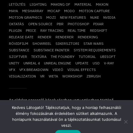
LETÖLTÉS
LIGHTING
MAKING OF
MATERIAL
MAXON
MAYA
MESHARRAY
MOCAP
MODO
MOTION CAPTURE
MOTION GRAPHICS
MOZI
NEW FEATURES
NUKE
NVIDIA
OKTATÁS
OPEN SOURCE
PBR
PHOTOSHOP
PIXAR
PLUGIN
PRICE
RAY TRACING
REAL TIME
REDSHIFT
RELEASE DATE
RENDER
RENDERER
RENDERING
RÖVIDFILM
SHOWREEL
SIKERSZTORI
STAR WARS
SUBSTANCE
SUBSTANCE PAINTER
SYSTEM REQUIREMENTS
SZOFTVER
TEXTÚRA
THE FOUNDRY
TUTORIAL
UBISOFT
UNITY
UNREAL 4
UNREAL ENGINE
UPDATE
USD
V-RAY
VFX
VFX BREAKDOWN
VIDEÓ
VISUAL EFFECTS
VISUALIZATION
VR
WETA
WORKSHOP
ZBRUSH
Az oldalon szereplő írások részben vagy egészben történő
átvétele, újraközlése csak írásbeli hozzájárulásunkkal
Kedves Látogató! Tájékoztatjuk, hogy a honlap felhasználói
lehetséges!
élmény fokozásának érdekében sütiket alkalmazunk. A
Copyright © 2014-2026. Minden jog fenntartva.
Mesharray Zrt
.
honlapunk használatával ön a tájékoztatásunkat tudomásul
veszi.