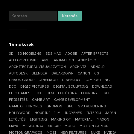
Keresés:
Témakörök
3D
3D MODELING
3DS MAX
ADOBE
AFTER EFFECTS
ALLEGORITHMIC
AMD
ANIMATION
ANIMÁCIÓ
ARCHITECTURAL VISUALIZATION
ARCH VIZ
ARNOLD
AUTODESK
BLENDER
BREAKDOWN
CANON
CG
CHAOS GROUP
CINEMA 4D
CINEMA4D
COMPOSITING
DCC
DIGIC PICTURES
DIGITAL SCULPTING
DOWNLOAD
EPIC GAMES
FBX
FILM
FOTÓTÚRA
FOUNDRY
FREE
FRISSÍTÉS
GAME ART
GAME DEVELOPMENT
GAME OF THRONES
GNOMON
GPU
GPU RENDERING
HOLLYWOOD
HOUDINI
ILM
INGYENES
INTERJÚ
JAPÁN
LETÖLTÉS
LIGHTING
MAKING OF
MATERIAL
MAXON
MAYA
MESHARRAY
MOCAP
MODO
MOTION CAPTURE
MOTION GRAPHICS
MOZI
NEW FEATURES
NUKE
NVIDIA