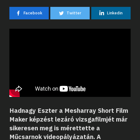
Facebook
Twitter
Linkedin
Hadnagy Eszter a Mesharray Short Film
Maker képzést lezáró vizsgafilmjét már
sikeresen meg is mérettette a
Műcsarnok videopályázatán. A