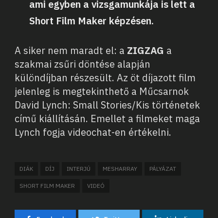
ami egyben a vizsgamunkája is lett a
Short Film Maker képzésen.
A siker nem maradt el: a
ZIGZAG
a
szakmai zsűri döntése alapján
különdíjban részesült. Az öt díjazott film
jelenleg is megtekinthető a Műcsarnok
David Lynch: Small Stories/Kis történetek
című kiállításán. Emellet a filmeket maga
Lynch fogja videochat-en értékelni.
DIÁK
DÍJ
INTERJÚ
MESHARRAY
PÁLYÁZAT
SHORT FILM MAKER
VIDEÓ