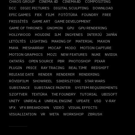
CHAOS GROUP
CINEMA 4D
CINEMA4D
COMPOSITING
DCC
DIGIC PICTURES
DIGITAL SCULPTING
DOWNLOAD
EPIC GAMES
FBX
FILM
FOTÓTÚRA
FOUNDRY
FREE
FRISSÍTÉS
GAME ART
GAME DEVELOPMENT
GAME OF THRONES
GNOMON
GPU
GPU RENDERING
HOLLYWOOD
HOUDINI
ILM
INGYENES
INTERJÚ
JAPÁN
LETÖLTÉS
LIGHTING
MAKING OF
MATERIAL
MAXON
MAYA
MESHARRAY
MOCAP
MODO
MOTION CAPTURE
MOTION GRAPHICS
MOZI
NEW FEATURES
NUKE
NVIDIA
OKTATÁS
OPEN SOURCE
PBR
PHOTOSHOP
PIXAR
PLUGIN
PRICE
RAY TRACING
REAL TIME
REDSHIFT
RELEASE DATE
RENDER
RENDERER
RENDERING
RÖVIDFILM
SHOWREEL
SIKERSZTORI
STAR WARS
SUBSTANCE
SUBSTANCE PAINTER
SYSTEM REQUIREMENTS
SZOFTVER
TEXTÚRA
THE FOUNDRY
TUTORIAL
UBISOFT
UNITY
UNREAL 4
UNREAL ENGINE
UPDATE
USD
V-RAY
VFX
VFX BREAKDOWN
VIDEÓ
VISUAL EFFECTS
VISUALIZATION
VR
WETA
WORKSHOP
ZBRUSH