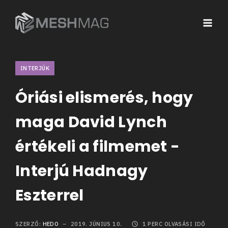
INTERJÚK
Óriási elismerés, hogy
maga David Lynch
értékeli a filmemet -
Interjú Hadnagy
Eszterrel
SZERZŐ:
HEDO
2019. JÚNIUS 10.
1
PERC OLVASÁSI IDŐ