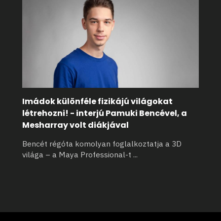
Imádok különféle fizikájú világokat
létrehozni! - interjú Pamuki Bencével, a
Mesharray volt diákjával
Bencét régóta komolyan foglalkoztatja a 3D
világa – a Maya Professional-t
...