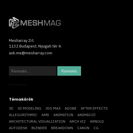
Mesharray Zrt.
1132 Budapest, Nyugati tér 4.
ask.me@mesharray.com
Keresés:
Témakörök
3D
3D MODELING
3DS MAX
ADOBE
AFTER EFFECTS
ALLEGORITHMIC
AMD
ANIMATION
ANIMÁCIÓ
ARCHITECTURAL VISUALIZATION
ARCH VIZ
ARNOLD
AUTODESK
BLENDER
BREAKDOWN
CANON
CG