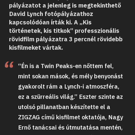
pályázatot a jelenleg is megtekinthető
David Lynch fotópályázathoz
kapcsolódóan írták ki. A „Kis
történetek, kis titkok” professzionális
rövidfilm pályázatra 3 percnél rövidebb
kisfilmeket vártak.
“Én is a Twin Peaks-en nőttem fel,
mint sokan mások, és mély benyonást
gyakorolt rám a Lynch-i atmoszféra,
ez a szürreális világ.” Eszter szinte az
utolsó pillanatban készítette el a
ZIGZAG című kisfilmet oktatója, Nagy
Ernő tanácsai és útmutatása mentén,