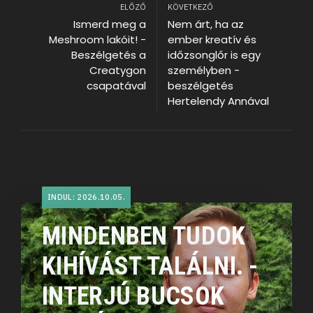
ELŐZŐ
KÖVETKEZŐ
Ismerd meg a
Nem árt, ha az
Meshroom lakóit! -
ember kreatív és
Beszélgetés a
időzsonglőr is egy
Creatygon
személyben -
csapatával
beszélgetés
Hertelendy Annával
INDUL: 2026.10.05.
MINDENBEN TUDOK
KIHÍVÁST TALÁLNI. -
INTERJÚ BUCSOK