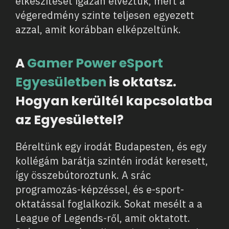
elkészítését igazán élveztük, mert a
végeredmény szinte teljesen egyezett
azzal, amit korábban elképzeltünk.
A
Gamer Power eSport
Egyesületben
is oktatsz.
Hogyan kerültél kapcsolatba
az Egyesülettel?
Béreltünk egy irodát Budapesten, és egy
kollégám barátja szintén irodát keresett,
így összebútoroztunk. A srác
programozás-képzéssel, és e-sport-
oktatással foglalkozik. Sokat mesélt a a
League of Legends-ről, amit oktatott.