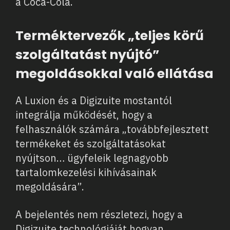
a Coca-Cola.
Terméktervezők „teljes körű
szolgáltatást nyújtó”
megoldásokkal való ellátása
A Luxion és a Digizuite mostantól
integrálja működését, hogy a
felhasználók számára „továbbfejlesztett
termékeket és szolgáltatásokat
nyújtson… ügyfeleik legnagyobb
tartalomkezelési kihívásainak
megoldására”.
A bejelentés nem részletezi, hogy a
Digizuite technológiáját hogyan