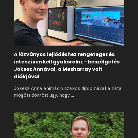
A látványos fejlődéshez rengeteget és
intenzíven kell gyakorolni. - beszélgetés
Jokesz Annával, a Mesharray volt
diákjával
Jokesz Anna animáció szakos diplomával a háta
mögött döntött úgy, hogy
...