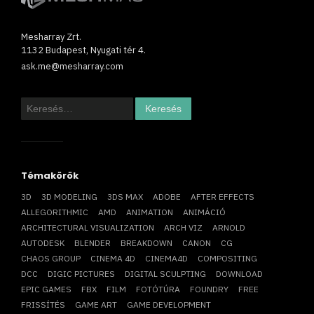
Mesharray Zrt.
1132 Budapest, Nyugati tér 4.
ask.me@mesharray.com
Keresés:
Témakörök
3D
3D MODELING
3DS MAX
ADOBE
AFTER EFFECTS
ALLEGORITHMIC
AMD
ANIMATION
ANIMÁCIÓ
ARCHITECTURAL VISUALIZATION
ARCH VIZ
ARNOLD
AUTODESK
BLENDER
BREAKDOWN
CANON
CG
CHAOS GROUP
CINEMA 4D
CINEMA4D
COMPOSITING
DCC
DIGIC PICTURES
DIGITAL SCULPTING
DOWNLOAD
EPIC GAMES
FBX
FILM
FOTÓTÚRA
FOUNDRY
FREE
FRISSÍTÉS
GAME ART
GAME DEVELOPMENT