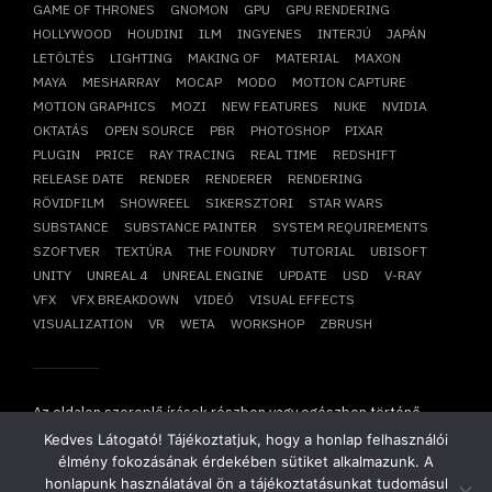
GAME OF THRONES
GNOMON
GPU
GPU RENDERING
HOLLYWOOD
HOUDINI
ILM
INGYENES
INTERJÚ
JAPÁN
LETÖLTÉS
LIGHTING
MAKING OF
MATERIAL
MAXON
MAYA
MESHARRAY
MOCAP
MODO
MOTION CAPTURE
MOTION GRAPHICS
MOZI
NEW FEATURES
NUKE
NVIDIA
OKTATÁS
OPEN SOURCE
PBR
PHOTOSHOP
PIXAR
PLUGIN
PRICE
RAY TRACING
REAL TIME
REDSHIFT
RELEASE DATE
RENDER
RENDERER
RENDERING
RÖVIDFILM
SHOWREEL
SIKERSZTORI
STAR WARS
SUBSTANCE
SUBSTANCE PAINTER
SYSTEM REQUIREMENTS
SZOFTVER
TEXTÚRA
THE FOUNDRY
TUTORIAL
UBISOFT
UNITY
UNREAL 4
UNREAL ENGINE
UPDATE
USD
V-RAY
VFX
VFX BREAKDOWN
VIDEÓ
VISUAL EFFECTS
VISUALIZATION
VR
WETA
WORKSHOP
ZBRUSH
Az oldalon szereplő írások részben vagy egészben történő
átvétele, újraközlése csak írásbeli hozzájárulásunkkal
Kedves Látogató! Tájékoztatjuk, hogy a honlap felhasználói
lehetséges!
élmény fokozásának érdekében sütiket alkalmazunk. A
Copyright © 2014-2026. Minden jog fenntartva.
Mesharray Zrt
.
honlapunk használatával ön a tájékoztatásunkat tudomásul