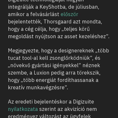
integrálják a KeyShotba, de júliusban,
amikor a felvásárlást
először
bejelentették, Thorsgaard azt mondta,
hogy a cég célja, hogy „teljes körű
megoldást nyújtson az asset kezeléshez”.
Megjegyezte, hogy a designereknek „több
tucat tool-al kell zsonglőrködniük”, és
„növekvő gyártási igényekkel” néznek
szembe, a Luxion pedig arra törekszik,
hogy „több energiát fordíthassanak a
kreatív munkavégzésre”.
Az eredeti bejelentéskor a Digizuite
nyilatkozata
szerint az akvizíció nem
eredményez változást az ügyfelek