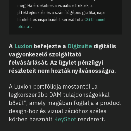
meg. Ha érdekelnek a vizuális effektek, a
játékfejlesztés és a számítógépes grafika, napi
hírekért és inspirációért keresd fel a
CG Channel
oldalát
.
A
Luxion
befejezte a
Digizuite
digitális
vagyonkezelő szolgáltató
felvásárlását. Az ügylet pénzügyi
részleteit nem hozták nyilvánosságra.
A Luxion portfóliója mostantól „a
legkorszerűbb DAM tulajdonságokkal
bővül”, amely magában foglalja a product
design-hoz és vizualizációhoz széles
körben használt
KeyShot
renderert.