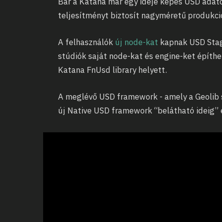
Bár a Katana már egy ideje képes USD adat
teljesítményt biztosít nagyméretű produkc
A felhasználók
új node-kat
kapnak USD Stag
stúdiók saját node-kat és engine-ket építhe
Katana FnUsd library helyett.
A meglévő USD framework - amely a Geolib s
új Native USD framework “belátható ideig” 