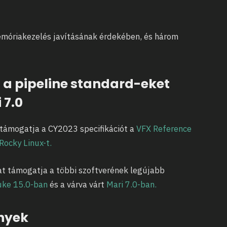
emóriakezelés javításának érdekében, és három
.
a pipeline standard-eket
 7.0
0 támogatja a CY2023 specifikációt a
VFX Reference
Rocky Linux-t.
at támogatja a többi szoftverének legújabb
uke 15.0-ban
és a várva várt
Mari 7.0-ban.
nyek