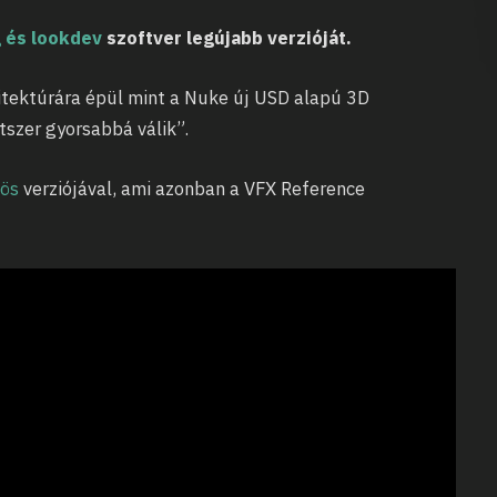
g és lookdev
szoftver legújabb verzióját.
tektúrára épül mint a Nuke új USD alapú 3D
étszer gyorsabbá válik”.
-ös
verziójával, ami azonban a VFX Reference