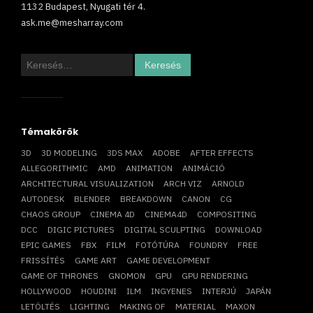
1132 Budapest, Nyugati tér 4.
ask.me@mesharray.com
Keresés:
Témakörök
3D
3D MODELING
3DS MAX
ADOBE
AFTER EFFECTS
ALLEGORITHMIC
AMD
ANIMATION
ANIMÁCIÓ
ARCHITECTURAL VISUALIZATION
ARCH VIZ
ARNOLD
AUTODESK
BLENDER
BREAKDOWN
CANON
CG
CHAOS GROUP
CINEMA 4D
CINEMA4D
COMPOSITING
DCC
DIGIC PICTURES
DIGITAL SCULPTING
DOWNLOAD
EPIC GAMES
FBX
FILM
FOTÓTÚRA
FOUNDRY
FREE
FRISSÍTÉS
GAME ART
GAME DEVELOPMENT
GAME OF THRONES
GNOMON
GPU
GPU RENDERING
HOLLYWOOD
HOUDINI
ILM
INGYENES
INTERJÚ
JAPÁN
LETÖLTÉS
LIGHTING
MAKING OF
MATERIAL
MAXON