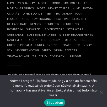
MAYA
MESHARRAY
MOCAP
MODO
MOTION CAPTURE
MOTION GRAPHICS
MOZI
NEW FEATURES
NUKE
NVIDIA
OKTATÁS
OPEN SOURCE
PBR
PHOTOSHOP
PIXAR
PLUGIN
PRICE
RAY TRACING
REAL TIME
REDSHIFT
RELEASE DATE
RENDER
RENDERER
RENDERING
RÖVIDFILM
SHOWREEL
SIKERSZTORI
STAR WARS
SUBSTANCE
SUBSTANCE PAINTER
SYSTEM REQUIREMENTS
SZOFTVER
TEXTÚRA
THE FOUNDRY
TUTORIAL
UBISOFT
UNITY
UNREAL 4
UNREAL ENGINE
UPDATE
USD
V-RAY
VFX
VFX BREAKDOWN
VIDEÓ
VISUAL EFFECTS
VISUALIZATION
VR
WETA
WORKSHOP
ZBRUSH
Az oldalon szereplő írások részben vagy egészben történő
átvétele, újraközlése csak írásbeli hozzájárulásunkkal
Kedves Látogató! Tájékoztatjuk, hogy a honlap felhasználói
lehetséges!
élmény fokozásának érdekében sütiket alkalmazunk. A
Copyright © 2014-2026. Minden jog fenntartva.
Mesharray Zrt
.
honlapunk használatával ön a tájékoztatásunkat tudomásul
veszi.
Elfogadom