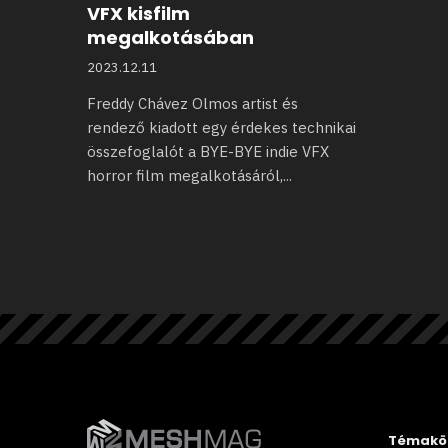
VFX kisfilm
megalkotásában
2023.12.11
Freddy Chávez Olmos artist és
rendező kiadott egy érdekes technikai
összefoglalót
a BYE-BYE indie VFX
horror film megalkotásáról,
...
Témakö