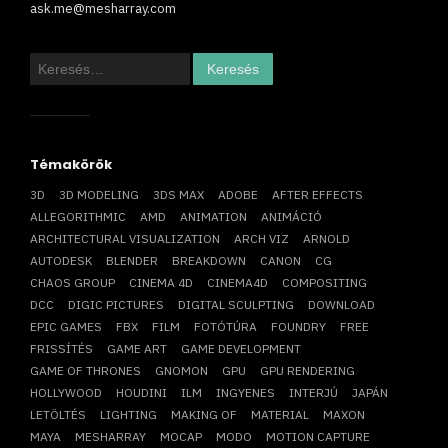
ask.me@mesharray.com
Keresés:
Témakörök
3D
3D MODELING
3DS MAX
ADOBE
AFTER EFFECTS
ALLEGORITHMIC
AMD
ANIMATION
ANIMÁCIÓ
ARCHITECTURAL VISUALIZATION
ARCH VIZ
ARNOLD
AUTODESK
BLENDER
BREAKDOWN
CANON
CG
CHAOS GROUP
CINEMA 4D
CINEMA4D
COMPOSITING
DCC
DIGIC PICTURES
DIGITAL SCULPTING
DOWNLOAD
EPIC GAMES
FBX
FILM
FOTÓTÚRA
FOUNDRY
FREE
FRISSÍTÉS
GAME ART
GAME DEVELOPMENT
GAME OF THRONES
GNOMON
GPU
GPU RENDERING
HOLLYWOOD
HOUDINI
ILM
INGYENES
INTERJÚ
JAPÁN
LETÖLTÉS
LIGHTING
MAKING OF
MATERIAL
MAXON
MAYA
MESHARRAY
MOCAP
MODO
MOTION CAPTURE