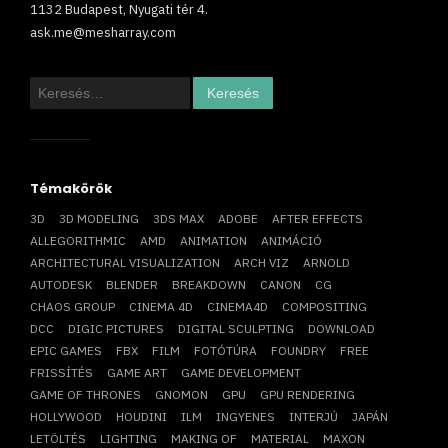
1132 Budapest, Nyugati tér 4.
ask.me@mesharray.com
Keresés:
Témakörök
3D
3D MODELING
3DS MAX
ADOBE
AFTER EFFECTS
ALLEGORITHMIC
AMD
ANIMATION
ANIMÁCIÓ
ARCHITECTURAL VISUALIZATION
ARCH VIZ
ARNOLD
AUTODESK
BLENDER
BREAKDOWN
CANON
CG
CHAOS GROUP
CINEMA 4D
CINEMA4D
COMPOSITING
DCC
DIGIC PICTURES
DIGITAL SCULPTING
DOWNLOAD
EPIC GAMES
FBX
FILM
FOTÓTÚRA
FOUNDRY
FREE
FRISSÍTÉS
GAME ART
GAME DEVELOPMENT
GAME OF THRONES
GNOMON
GPU
GPU RENDERING
HOLLYWOOD
HOUDINI
ILM
INGYENES
INTERJÚ
JAPÁN
LETÖLTÉS
LIGHTING
MAKING OF
MATERIAL
MAXON