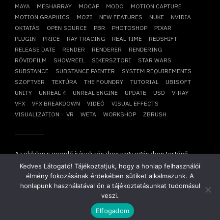
MAYA
MESHARRAY
MOCAP
MODO
MOTION CAPTURE
MOTION GRAPHICS
MOZI
NEW FEATURES
NUKE
NVIDIA
OKTATÁS
OPEN SOURCE
PBR
PHOTOSHOP
PIXAR
PLUGIN
PRICE
RAY TRACING
REAL TIME
REDSHIFT
RELEASE DATE
RENDER
RENDERER
RENDERING
RÖVIDFILM
SHOWREEL
SIKERSZTORI
STAR WARS
SUBSTANCE
SUBSTANCE PAINTER
SYSTEM REQUIREMENTS
SZOFTVER
TEXTÚRA
THE FOUNDRY
TUTORIAL
UBISOFT
UNITY
UNREAL 4
UNREAL ENGINE
UPDATE
USD
V-RAY
VFX
VFX BREAKDOWN
VIDEÓ
VISUAL EFFECTS
VISUALIZATION
VR
WETA
WORKSHOP
ZBRUSH
Az oldalon szereplő írások részben vagy egészben történő
átvétele, újraközlése csak írásbeli hozzájárulásunkkal
Kedves Látogató! Tájékoztatjuk, hogy a honlap felhasználói
lehetséges!
élmény fokozásának érdekében sütiket alkalmazunk. A
Copyright © 2014-2026. Minden jog fenntartva.
Mesharray Zrt
.
honlapunk használatával ön a tájékoztatásunkat tudomásul
veszi.
Elfogadom