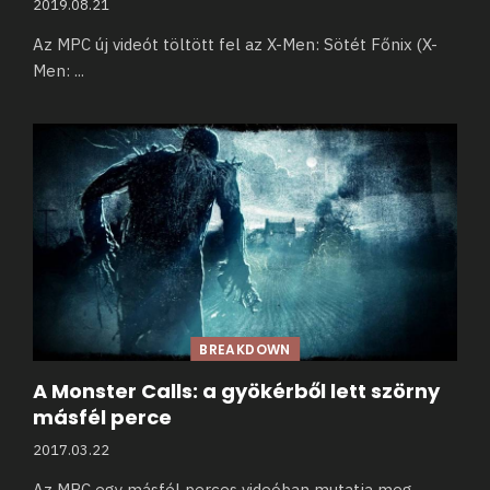
2019.08.21
Az MPC új videót töltött fel az X-Men: Sötét Főnix (X-
Men:
...
BREAKDOWN
A Monster Calls: a gyökérből lett szörny
másfél perce
2017.03.22
Az MPC egy másfél perces videóban mutatja meg