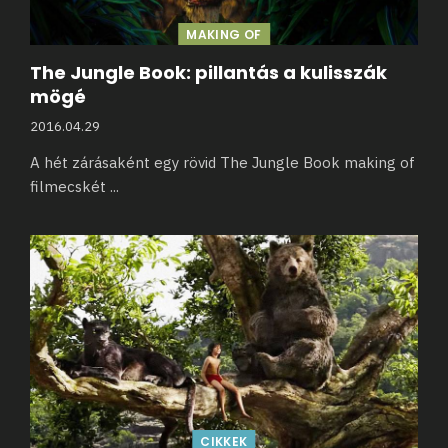
MAKING OF
The Jungle Book: pillantás a kulisszák
mögé
2016.04.29
A hét zárásaként egy rövid The Jungle Book making of
filmecskét
...
CIKKEK