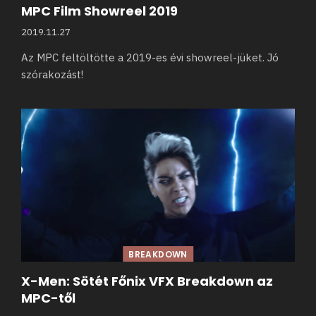
MPC Film Showreel 2019
2019.11.27
Az MPC feltöltötte a 2019-es évi showreel-jüket. Jó
szórakozást!
BREAKDOWN
X-Men: Sötét Főnix VFX Breakdown az
MPC-től