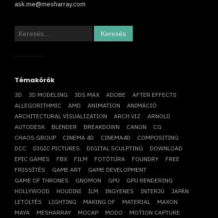
ask.me@mesharray.com
Keresés:
Témakörök
3D
3D MODELING
3DS MAX
ADOBE
AFTER EFFECTS
ALLEGORITHMIC
AMD
ANIMATION
ANIMÁCIÓ
ARCHITECTURAL VISUALIZATION
ARCH VIZ
ARNOLD
AUTODESK
BLENDER
BREAKDOWN
CANON
CG
CHAOS GROUP
CINEMA 4D
CINEMA4D
COMPOSITING
DCC
DIGIC PICTURES
DIGITAL SCULPTING
DOWNLOAD
EPIC GAMES
FBX
FILM
FOTÓTÚRA
FOUNDRY
FREE
FRISSÍTÉS
GAME ART
GAME DEVELOPMENT
GAME OF THRONES
GNOMON
GPU
GPU RENDERING
HOLLYWOOD
HOUDINI
ILM
INGYENES
INTERJÚ
JAPÁN
LETÖLTÉS
LIGHTING
MAKING OF
MATERIAL
MAXON
MAYA
MESHARRAY
MOCAP
MODO
MOTION CAPTURE