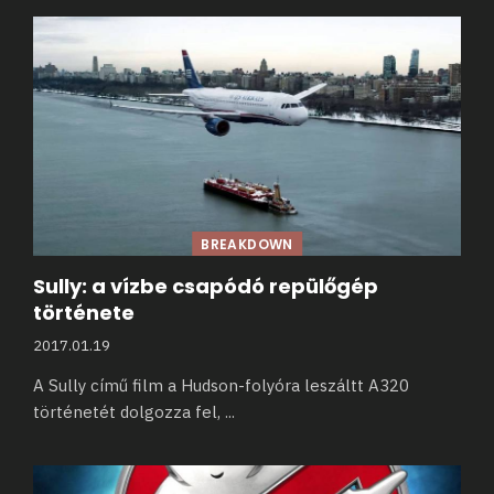
BREAKDOWN
Sully: a vízbe csapódó repülőgép
története
2017.01.19
A Sully című film a Hudson-folyóra leszáltt A320
történetét dolgozza fel,
...