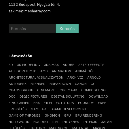
1132 Budapest, Nyugati tér 4.
ask.me@mesharray.com
Keresés:
Témakörök
3D
3D MODELING
3DS MAX
ADOBE
AFTER EFFECTS
ALLEGORITHMIC
AMD
ANIMATION
ANIMÁCIÓ
ARCHITECTURAL VISUALIZATION
ARCH VIZ
ARNOLD
AUTODESK
BLENDER
BREAKDOWN
CANON
CG
CHAOS GROUP
CINEMA 4D
CINEMA4D
COMPOSITING
DCC
DIGIC PICTURES
DIGITAL SCULPTING
DOWNLOAD
EPIC GAMES
FBX
FILM
FOTÓTÚRA
FOUNDRY
FREE
FRISSÍTÉS
GAME ART
GAME DEVELOPMENT
GAME OF THRONES
GNOMON
GPU
GPU RENDERING
HOLLYWOOD
HOUDINI
ILM
INGYENES
INTERJÚ
JAPÁN
LETÖLTÉS
LIGHTING
MAKING OF
MATERIAL
MAXON