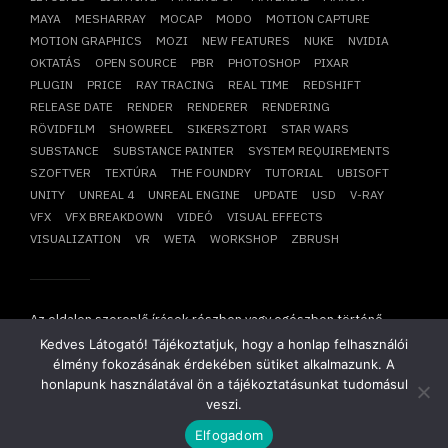
MAYA
MESHARRAY
MOCAP
MODO
MOTION CAPTURE
MOTION GRAPHICS
MOZI
NEW FEATURES
NUKE
NVIDIA
OKTATÁS
OPEN SOURCE
PBR
PHOTOSHOP
PIXAR
PLUGIN
PRICE
RAY TRACING
REAL TIME
REDSHIFT
RELEASE DATE
RENDER
RENDERER
RENDERING
RÖVIDFILM
SHOWREEL
SIKERSZTORI
STAR WARS
SUBSTANCE
SUBSTANCE PAINTER
SYSTEM REQUIREMENTS
SZOFTVER
TEXTÚRA
THE FOUNDRY
TUTORIAL
UBISOFT
UNITY
UNREAL 4
UNREAL ENGINE
UPDATE
USD
V-RAY
VFX
VFX BREAKDOWN
VIDEÓ
VISUAL EFFECTS
VISUALIZATION
VR
WETA
WORKSHOP
ZBRUSH
Az oldalon szereplő írások részben vagy egészben történő
átvétele, újraközlése csak írásbeli hozzájárulásunkkal
Kedves Látogató! Tájékoztatjuk, hogy a honlap felhasználói
lehetséges!
élmény fokozásának érdekében sütiket alkalmazunk. A
Copyright © 2014-2026. Minden jog fenntartva.
Mesharray Zrt
.
honlapunk használatával ön a tájékoztatásunkat tudomásul
veszi.
Elfogadom