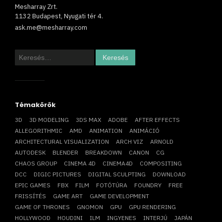
Mesharray Zrt.
1132 Budapest, Nyugati tér 4.
ask.me@mesharray.com
Keresés:
Témakörök
3D
3D MODELING
3DS MAX
ADOBE
AFTER EFFECTS
ALLEGORITHMIC
AMD
ANIMATION
ANIMÁCIÓ
ARCHITECTURAL VISUALIZATION
ARCH VIZ
ARNOLD
AUTODESK
BLENDER
BREAKDOWN
CANON
CG
CHAOS GROUP
CINEMA 4D
CINEMA4D
COMPOSITING
DCC
DIGIC PICTURES
DIGITAL SCULPTING
DOWNLOAD
EPIC GAMES
FBX
FILM
FOTÓTÚRA
FOUNDRY
FREE
FRISSÍTÉS
GAME ART
GAME DEVELOPMENT
GAME OF THRONES
GNOMON
GPU
GPU RENDERING
HOLLYWOOD
HOUDINI
ILM
INGYENES
INTERJÚ
JAPÁN