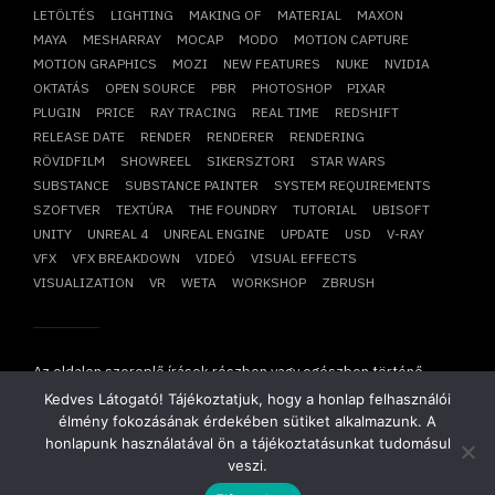
LETÖLTÉS
LIGHTING
MAKING OF
MATERIAL
MAXON
MAYA
MESHARRAY
MOCAP
MODO
MOTION CAPTURE
MOTION GRAPHICS
MOZI
NEW FEATURES
NUKE
NVIDIA
OKTATÁS
OPEN SOURCE
PBR
PHOTOSHOP
PIXAR
PLUGIN
PRICE
RAY TRACING
REAL TIME
REDSHIFT
RELEASE DATE
RENDER
RENDERER
RENDERING
RÖVIDFILM
SHOWREEL
SIKERSZTORI
STAR WARS
SUBSTANCE
SUBSTANCE PAINTER
SYSTEM REQUIREMENTS
SZOFTVER
TEXTÚRA
THE FOUNDRY
TUTORIAL
UBISOFT
UNITY
UNREAL 4
UNREAL ENGINE
UPDATE
USD
V-RAY
VFX
VFX BREAKDOWN
VIDEÓ
VISUAL EFFECTS
VISUALIZATION
VR
WETA
WORKSHOP
ZBRUSH
Az oldalon szereplő írások részben vagy egészben történő
átvétele, újraközlése csak írásbeli hozzájárulásunkkal
Kedves Látogató! Tájékoztatjuk, hogy a honlap felhasználói
lehetséges!
élmény fokozásának érdekében sütiket alkalmazunk. A
Copyright © 2014-2026. Minden jog fenntartva.
Mesharray Zrt
.
honlapunk használatával ön a tájékoztatásunkat tudomásul
veszi.