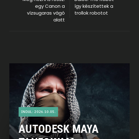
egy Canon a
így készítettek a
vízsugaras vágó
trollok robotot
alatt
INDUL: 2026.10.05.
AUTODESK MAYA