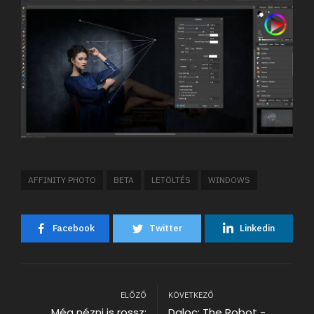
AFFINITY PHOTO
BETA
LETÖLTÉS
WINDOWS
Facebook
Twitter
Linkedin
ELŐZŐ
KÖVETKEZŐ
Még nézni is rossz:
Daloc: The Robot -