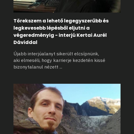
Törekszem a lehető legegyszerűbb és
legkevesebb lépésből eljutni a
végeredményig - interjú Kertai Aurél
Dáviddal
Újabb interjúalanyt sikerült elcsípnünk,
aki elmeséli, hogy karrierje kezdetén kissé
bizonytalanul nézett
...