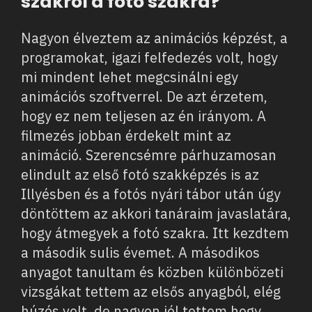
szakról a fotó szakra?
Nagyon élveztem az animációs képzést, a
programokat, igazi felfedezés volt, hogy
mi mindent lehet megcsinálni egy
animációs szoftverrel. De azt érzetem,
hogy ez nem teljesen az én irányom. A
filmezés jobban érdekelt mint az
animáció. Szerencsémre párhuzamosan
elindult az első fotó szakképzés is az
Illyésben és a fotós nyári tábor után úgy
döntöttem az akkori tanáraim javaslatára,
hogy átmegyek a fotó szakra. Itt kezdtem
a második sulis évemet. A másodikos
anyagot tanultam és közben különbözeti
vizsgákat tettem az elsős anyagból, elég
húzós volt, de nagyon jól tettem hogy