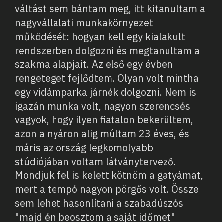
váltást sem bántam meg, itt kitanultam a
nagyvállalati munkakörnyezet
működését: hogyan kell egy kialakult
rendszerben dolgozni és megtanultam a
szakma alapjait. Az első egy évben
rengeteget fejlődtem. Olyan volt mintha
egy vidámparka járnék dolgozni. Nem is
igazán munka volt, nagyon szerencsés
vagyok, hogy ilyen fiatalon bekerültem,
azon a nyáron alig múltam 23 éves, és
máris az ország legkomolyabb
stúdiójában voltam látványtervező.
Mondjuk fel is kelett kötnöm a gatyámat,
mert a tempó nagyon pörgős volt. Össze
sem lehet hasonlítani a szabadúszós
"majd én beosztom a saját időmet"