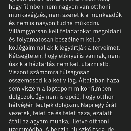
hogy filmben nem nagyon van otthoni
munkavégzés, nem szeretik a munkaadók
és nem is nagyon tudna működni.
Villámgyorsan kell feladatokat megoldani
és folyamatosan beszélnem kell a
kollégáimmal akik legyártják a terveimet.
Kétségtelen, hogy előnyei is vannak, nem
úszik a háztartás nem kell utazni stb.
Viszont számomra túlságosan
összemosódik a két világ. Általában haza
sem viszem a laptopom mikor filmben
dolgozok. Így nem is opció, hogy otthon
hétvégén leüljek dolgozni. Napi egy órát
vezetek, felet be és felet haza, ezalatt
átáll az agyam munka, illetve otthoni
üzemmódba. A benzin pluszköltség, de