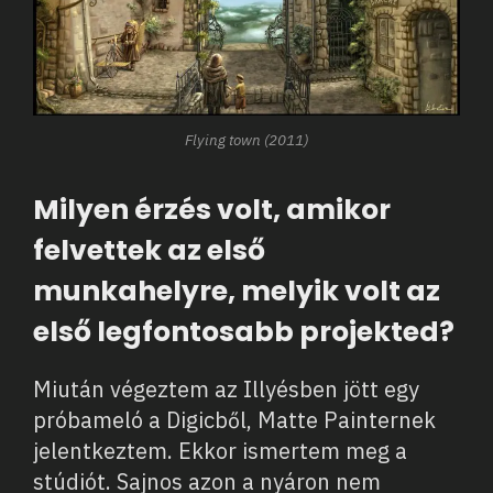
Flying town (2011)
Milyen érzés volt, amikor
felvettek az első
munkahelyre, melyik volt az
első legfontosabb projekted?
Miután végeztem az Illyésben jött egy
próbameló a Digicből, Matte Painternek
jelentkeztem. Ekkor ismertem meg a
stúdiót. Sajnos azon a nyáron nem