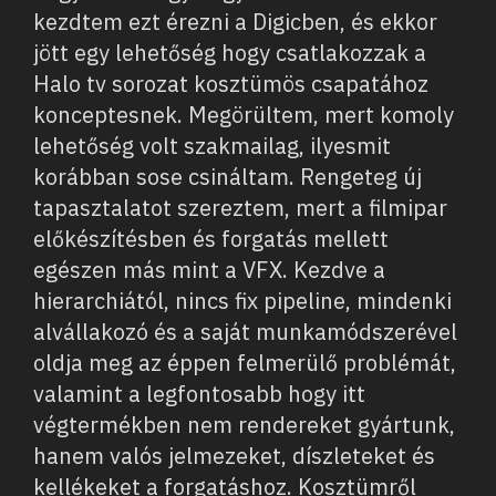
kezdtem ezt érezni a Digicben, és ekkor
jött egy lehetőség hogy csatlakozzak a
Halo tv sorozat kosztümös csapatához
konceptesnek. Megörültem, mert komoly
lehetőség volt szakmailag, ilyesmit
korábban sose csináltam. Rengeteg új
tapasztalatot szereztem, mert a filmipar
előkészítésben és forgatás mellett
egészen más mint a VFX. Kezdve a
hierarchiától, nincs fix pipeline, mindenki
alvállakozó és a saját munkamódszerével
oldja meg az éppen felmerülő problémát,
valamint a legfontosabb hogy itt
végtermékben nem rendereket gyártunk,
hanem valós jelmezeket, díszleteket és
kellékeket a forgatáshoz. Kosztümről