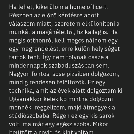
Ha lehet, kikerülöm a home office-t.
Részben az előző kérdésre adott
válaszom miatt, szeretem elkülöníteni a
munkát a magánélettől, fizikailag is. Ha
mégis otthonról kell megcsinálnom egy
egy megrendelést, erre külön helyiséget
tartok fent. Így nem folynak össze a
mindennapok szabadúszásban sem.
Nagyon fontos, sose pizsiben dolgozom,
mindig rendesen felöltözök. Ez egy
technika, amit az évek alatt dolgoztam ki.
Ugyanakkor kelek kb mintha dolgozni
mennék, reggelizem, majd átmegyek a
stúdiószobába. Régen ez egy kis sarok
volt, ma már egy egész szoba. Mikor
beüttött a covid és kint voltam