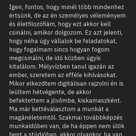
Igen, fontos, hogy minél több mindenhez
értsünk, de az én személyes véleményem
és életfilozófiám, hogy ezt akkor kell
csinálni, amikor dolgozom. Ez azt jelenti,
hogy néha úgy vállalok be feladatokat,
hogy fogalmam sincs hogyan fogom
megcsinálni, de idő közben úgyis
kitalálom. Mélyvízben tanul igazán az
ember, szeretem az efféle kihívásokat.
Mikor elkezdtem digitálisan rajzolni én is
leültem hétvégente, de akkor
befektettem a jövőmbe, kiskamaszként.
Ma már kettéválasztom a munkát a
magánéletemtől. Szakmai továbbképzés
munkaidőben van, de ha éppen nem ülök
bent a stúdióban, akkor olyankor, ha van