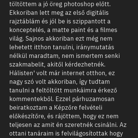
töltöttem a jó öreg photoshop előtt.
Ekkoriban lett meg az első digitális
rajztáblám és jól be is szippantott a
konceptelés, a matte paint és a filmes
világ. Sajnos akkoriban ezt még nem
lehetett itthon tanulni, iránymutatás
nélkül maradtam, nem ismertem senki
szakmabelit, akitől kérdezhetnék.
Hálisten' volt már internet otthon, ez
nagy szó volt akkoriban, így tudtam
tanulni a feltöltött munkáimra érkező
kommentekből. Ezzel párhuzamosan
beiratkoztam a Képzőre felvételi
előkészítőre, és rájöttem, hogy ez nem
teljesen az amit én szeretnék csinálni. Az
ottani tanáraim is felvilágosítottak hogy