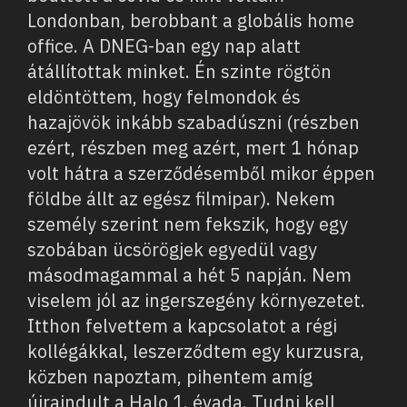
Londonban, berobbant a globális home
office. A DNEG-ban egy nap alatt
átállítottak minket. Én szinte rögtön
eldöntöttem, hogy felmondok és
hazajövök inkább szabadúszni (részben
ezért, részben meg azért, mert 1 hónap
volt hátra a szerződésemből mikor éppen
földbe állt az egész filmipar). Nekem
személy szerint nem fekszik, hogy egy
szobában ücsörögjek egyedül vagy
másodmagammal a hét 5 napján. Nem
viselem jól az ingerszegény környezetet.
Itthon felvettem a kapcsolatot a régi
kollégákkal, leszerződtem egy kurzusra,
közben napoztam, pihentem amíg
újraindult a Halo 1. évada. Tudni kell,