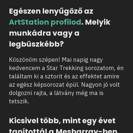
Egészen lenyűgöző az
ArtStation profilod
. Melyik
munkádra vagy a
legbüszkébb?
Köszönöm szépen! Mai napig nagy
kedvencem a Star Trekking sorozatom, én
találtam ki a sztorit és az effektet amire
az egész képsorozat épül. Nagyon jó volt
dolgozni rajta, a látvány még ma is
tetszik.
Kicsivel több, mint egy évet
tanítottál a Mesharray-ben