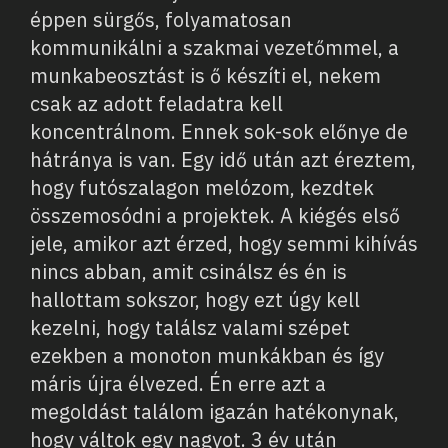
éppen sürgős, folyamatosan
kommunikálni a szakmai vezetőmmel, a
munkabeosztást is ő készíti el, nekem
csak az adott feladatra kell
koncentrálnom. Ennek sok-sok előnye de
hátránya is van. Egy idő után azt éreztem,
hogy futószalagon melózom, kezdtek
összemosódni a projektek. A kiégés első
jele, amikor azt érzed, hogy semmi kihívás
nincs abban, amit csinálsz és én is
hallottam sokszor, hogy ezt úgy kell
kezelni, hogy találsz valami szépet
ezekben a monoton munkákban és így
máris újra élvezed. Én erre azt a
megoldást találom igazán hatékonynak,
hogy váltok egy nagyot. 3 év után