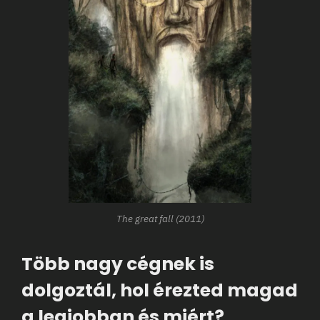
The great fall (2011)
Több nagy cégnek is
dolgoztál, hol érezted magad
a legjobban és miért?