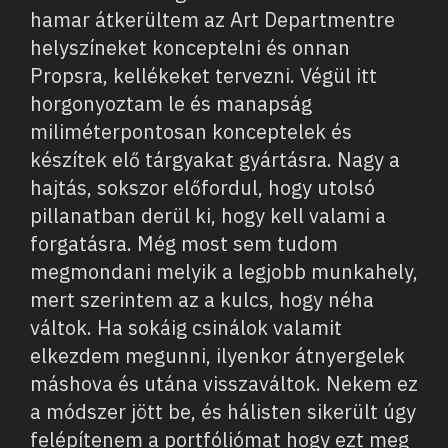
hamar átkerültem az Art Departmentre
helyszíneket konceptelni és onnan
Propsra, kellékeket tervezni. Végül itt
horgonyoztam le és manapság
miliméterpontosan konceptelek és
készítek elő tárgyakat gyártásra. Nagy a
hajtás, sokszor előfordul, hogy utolsó
pillanatban derül ki, hogy kell valami a
forgatásra. Még most sem tudom
megmondani melyik a legjobb munkahely,
mert szerintem az a kulcs, hogy néha
váltok. Ha sokáig csinálok valamit
elkezdem megunni, ilyenkor átnyergelek
máshova és utána visszaváltok. Nekem ez
a módszer jött be, és hálisten sikerült úgy
felépítenem a portfóliómat hogy ezt meg