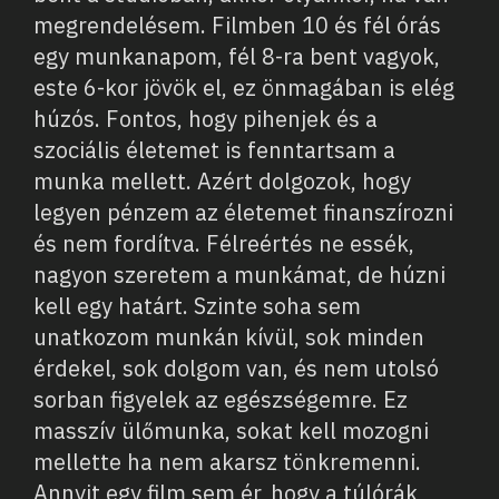
megrendelésem. Filmben 10 és fél órás
egy munkanapom, fél 8-ra bent vagyok,
este 6-kor jövök el, ez önmagában is elég
húzós. Fontos, hogy pihenjek és a
szociális életemet is fenntartsam a
munka mellett. Azért dolgozok, hogy
legyen pénzem az életemet finanszírozni
és nem fordítva. Félreértés ne essék,
nagyon szeretem a munkámat, de húzni
kell egy határt. Szinte soha sem
unatkozom munkán kívül, sok minden
érdekel, sok dolgom van, és nem utolsó
sorban figyelek az egészségemre. Ez
masszív ülőmunka, sokat kell mozogni
mellette ha nem akarsz tönkremenni.
Annyit egy film sem ér, hogy a túlórák