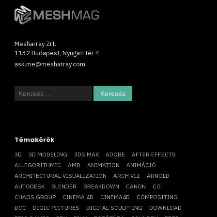
Mesharray Zrt.
1132 Budapest, Nyugati tér 4.
ask.me@mesharray.com
Keresés:
Témakörök
3D
3D MODELING
3DS MAX
ADOBE
AFTER EFFECTS
ALLEGORITHMIC
AMD
ANIMATION
ANIMÁCIÓ
ARCHITECTURAL VISUALIZATION
ARCH VIZ
ARNOLD
AUTODESK
BLENDER
BREAKDOWN
CANON
CG
CHAOS GROUP
CINEMA 4D
CINEMA4D
COMPOSITING
DCC
DIGIC PICTURES
DIGITAL SCULPTING
DOWNLOAD