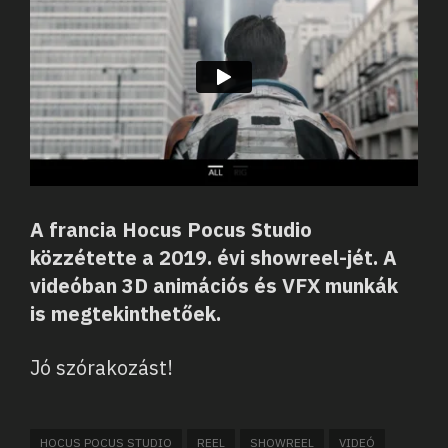
A francia Hocus Pocus Studio
közzétette a 2019. évi showreel-jét. A
videóban 3D animációs és VFX munkák
is megtekinthetőek.
Jó szórakozást!
HOCUS POCUS STUDIO
REEL
SHOWREEL
VIDEÓ