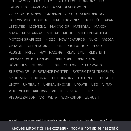
EPIC GAMES
FBX
FILM
FOTÓTÚRA
FOUNDRY
FREE
FRISSÍTÉS
GAME ART
GAME DEVELOPMENT
GAME OF THRONES
GNOMON
GPU
GPU RENDERING
HOLLYWOOD
HOUDINI
ILM
INGYENES
INTERJÚ
JAPÁN
LETÖLTÉS
LIGHTING
MAKING OF
MATERIAL
MAXON
MAYA
MESHARRAY
MOCAP
MODO
MOTION CAPTURE
MOTION GRAPHICS
MOZI
NEW FEATURES
NUKE
NVIDIA
OKTATÁS
OPEN SOURCE
PBR
PHOTOSHOP
PIXAR
PLUGIN
PRICE
RAY TRACING
REAL TIME
REDSHIFT
RELEASE DATE
RENDER
RENDERER
RENDERING
RÖVIDFILM
SHOWREEL
SIKERSZTORI
STAR WARS
SUBSTANCE
SUBSTANCE PAINTER
SYSTEM REQUIREMENTS
SZOFTVER
TEXTÚRA
THE FOUNDRY
TUTORIAL
UBISOFT
UNITY
UNREAL 4
UNREAL ENGINE
UPDATE
USD
V-RAY
VFX
VFX BREAKDOWN
VIDEÓ
VISUAL EFFECTS
VISUALIZATION
VR
WETA
WORKSHOP
ZBRUSH
Az oldalon szereplő írások részben vagy egészben történő
átvétele, újraközlése csak írásbeli hozzájárulásunkkal
Kedves Látogató! Tájékoztatjuk, hogy a honlap felhasználói