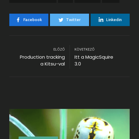
Facebook
Twitter
Linkedin
ELŐZŐ
KÖVETKEZŐ
Production tracking
Itt a MagicSquire
a Kitsu-val
3.0