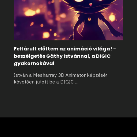
Feltárult előttem az animáció világa! -
beszélgetés Gáthy Istvánnal, a DIGIC
gyakornokával
István a Mesharray 3D Animátor képzését
követően jutott be a DIGIC
...