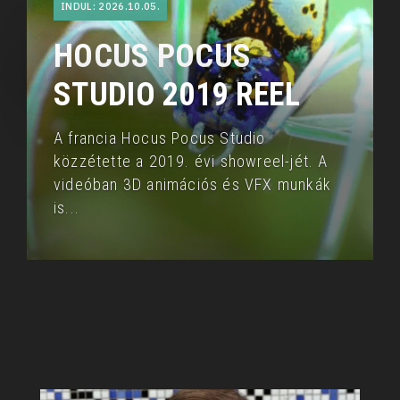
INDUL: 2026.10.05.
HOCUS POCUS
STUDIO 2019 REEL
A francia Hocus Pocus Studio
közzétette a 2019. évi showreel-jét. A
videóban 3D animációs és VFX munkák
is
...