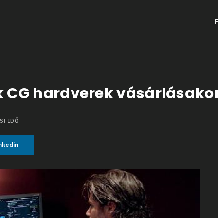
ók CG hardverek vásárlásako
SI IDŐ
nkedin