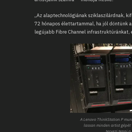
„Az alaptechnológiának sziklaszilárdnak, ki
72 hónapos élettartammal, ha jól döntünk a
legújabb Fibre Channel infrastruktúránkat, é
A Lenovo ThinkStation P mun
lassan minden artist gépét 
tervezi tenni a