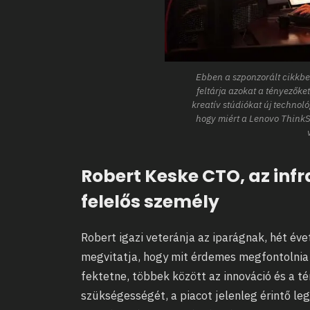
Ebben a szponzorált cikkbe
feltárja azokat a tényezőke
kreatív stúdiókat új technol
hogy miért a Lenovo ThinkSt
Robert Keske CTO, az
infr
felelős személy
Robert igazi veteránja az iparágnak, hét év
megvitatja, hogy mit érdemes megfontolnia
fektetne, többek között az innováció és a 
szükségességét, a piacot jelenleg érintő le