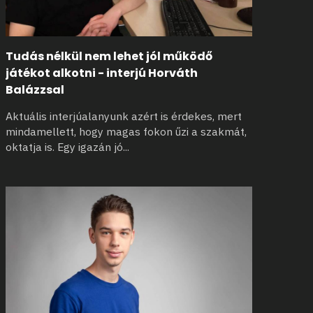
Tudás nélkül nem lehet jól működő
játékot alkotni - interjú Horváth
Balázzsal
Aktuális interjúalanyunk azért is érdekes, mert
mindamellett, hogy magas fokon űzi
a szakmát,
oktatja is. Egy igazán jó
...