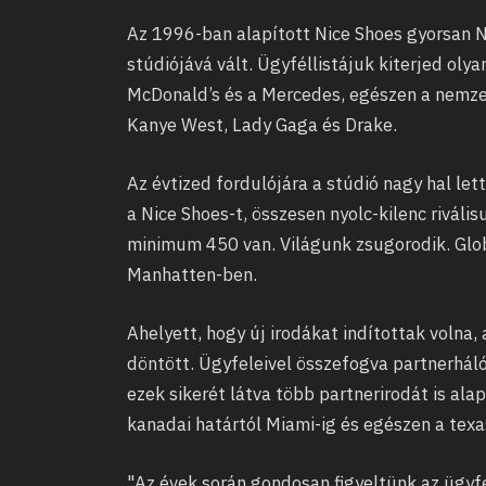
Az 1996-ban alapított Nice Shoes gyorsan 
stúdiójává vált. Ügyféllistájuk kiterjed oly
McDonald’s és a Mercedes, egészen a nemze
Kanye West, Lady Gaga és Drake.
Az évtized fordulójára a stúdió nagy hal let
a Nice Shoes-t, összesen nyolc-kilenc rivál
minimum 450 van. Világunk zsugorodik. Glob
Manhatten-ben.
Ahelyett, hogy új irodákat indítottak volna,
döntött. Ügyfeleivel összefogva partnerháló
ezek sikerét látva több partnerirodát is ala
kanadai határtól Miami-ig és egészen a texas
"Az évek során gondosan figyeltünk az ügyfe