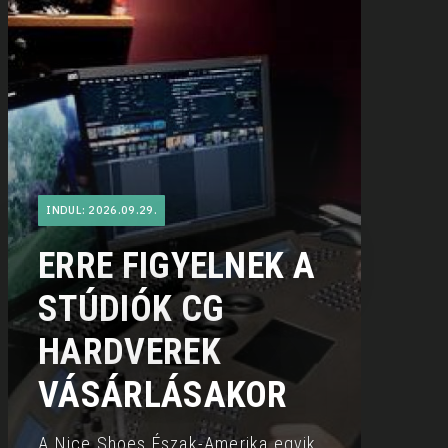
INDUL: 2026.09.29.
ERRE FIGYELNEK A
STÚDIÓK CG
HARDVEREK
VÁSÁRLÁSAKOR
A Nice Shoes Észak-Amerika egyik