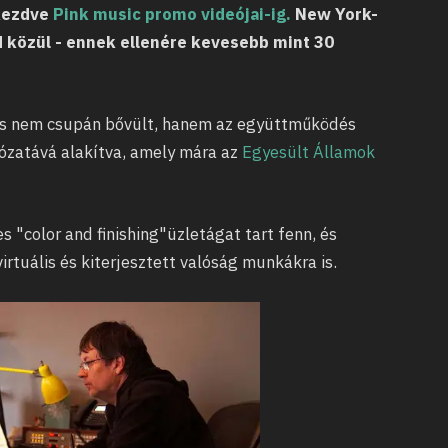
kezdve
Pink music promo videójai-ig.
New York-
d közül - ennek ellenére kevesebb mint 30
 és nem csupán bővült, hanem az együttműködés
lózatává alakítva, amely mára az
Egyesült Államok
s "color and finishing"üzletágat tart fenn, és
rtuális és kiterjesztett valóság munkákra is.