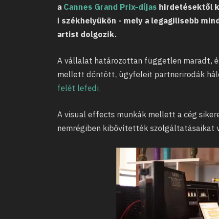
a
Cannes Grand Prix-díjas
hirdetésektől 
i székhelyükön - mely a legagilisebb min
artist dolgozik.
A vállalat határozottan független maradt,
mellett döntött, ügyfeleit partnerirodák há
felét lefedi.
A visual effects munkák mellett a cég sikere
nemrégiben kibővítették szolgáltatásaikat vi