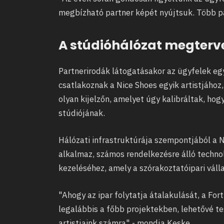
megbízható partner képét nyújtsuk. Több p
A stúdióhálózat megterv
Partnerirodák látogatásakor az ügyfelek eg
csatlakoznak a Nice Shoes egyik artistjához,
olyan kijelzőn, amelyet úgy kalibráltak, hog
stúdiójának.
Hálózati infrastruktúrája szempontjából a N
alkalmaz, számos rendelkezésre álló techno
kezeléséhez, amely a szórakoztatóipari váll
"Ahogy az ipar folytatja átalakulását, a Fo
legalábbis a főbb projektekben, lehetővé te
artistjaink számra" - mondja Keske.