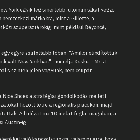
New York egyik legismertebb, utómunkákat végző
an nemzetközi márkákra, mint a Gillette, a
tközi szupersztárokig, mint például Beyoncé,
t egy egyre zsúfoltabb tóban. "Amikor elindítottuk
isunk volt New Yorkban" - mondja Keske. - Most
ális szinten jelen vagyunk, nem csupán
 a Nice Shoes a stratégiai gondolkodás mellett
zatokat hozott létre a regionális piacokon, majd
pítottak. A hálózat ma 10 irodát foglal magában, a
i Austin-ig.
leinkkel való kapcsolatunkra, valamint arra, hogy