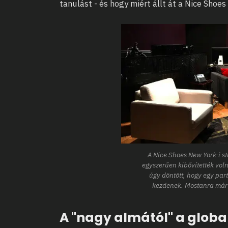
tanulást - és hogy miért állt át a Nice Shoes
A Nice Shoes New York-i st
egyszerűen kibővítették vol
úgy döntött, hogy egy par
kezdenek. Mostanra már a
A "nagy almától" a globa