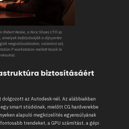
n Robert Keske, a Nice Shoes CTO-ja
t, amelyek befolyásolják a díjnyertes
ógiák megválasztásakor, valamint azt,
ation P workstation mellett teszik le
voksukat.
astruktúra biztosításáért
et dolgozott az Autodesk-nél. Az alábbiakban
 egy smart stúdiónak, mielőtt CG hardverekbe
tényeken alapuló megközelítés egyensúlyának
gfontosabb trendeket, a GPU számítást, a gépi