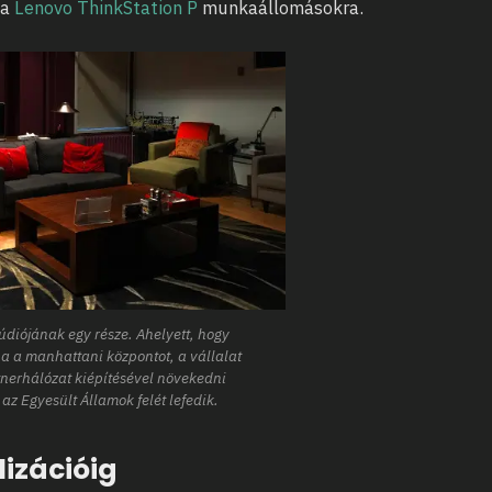
 a
Lenovo ThinkStation P
munkaállomásokra.
údiójának egy része. Ahelyett, hogy
na a manhattani központot, a vállalat
tnerhálózat kiépítésével növekedni
z Egyesült Államok felét lefedik.
lizációig