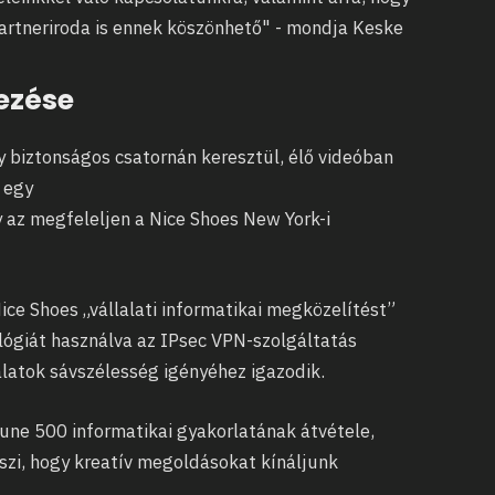
artneriroda is ennek köszönhető" - mondja Keske
ezése
y biztonságos csatornán keresztül, élő videóban
 egy
y az megfeleljen a Nice Shoes New York-i
ice Shoes „vállalati informatikai megközelítést”
lógiát használva az IPsec VPN-szolgáltatás
alatok sávszélesség igényéhez igazodik.
rtune 500 informatikai gyakorlatának átvétele,
szi, hogy kreatív megoldásokat kínáljunk