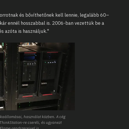
forrotnak és bővíthetőnek kell lennie, legalább 60–
kár ennél hosszabbal is. 2006-ban vezettük be a
s azóta is használjuk."
kaállomásai, használat közben. A cég
ThinkStation-re cseréli, és ugyanezt
 Flame-rendszereivel is.