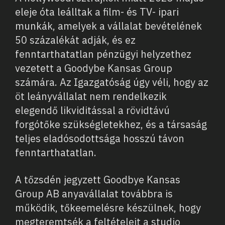
eleje óta leálltak a film- és TV- ipari
munkák, amelyek a vállalat bevételének
50 százalékát adják, és ez
fenntarthatatlan pénzügyi helyzethez
vezetett a Goodybe Kansas Group
számára. Az Igazgatóság úgy véli, hogy az
öt leányvállalat nem rendelkezik
elegendő likviditással a rövidtávú
forgótőke szükségletekhez, és a társaság
teljes eladósodottsága hosszú távon
fenntarthatatlan.
A tőzsdén jegyzett Goodbye Kansas
Group AB anyavállalat továbbra is
működik, tőkeemelésre készülnek, hogy
megteremtsék a feltételeit a studio