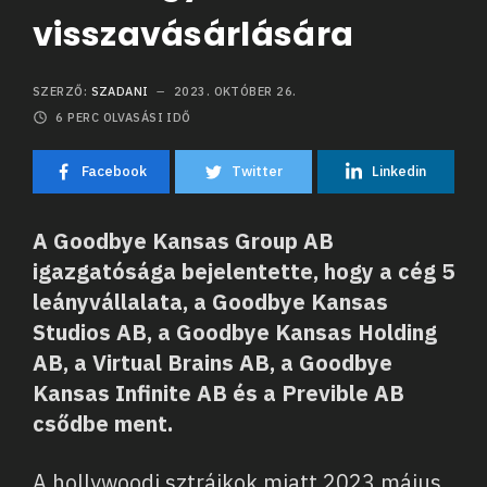
visszavásárlására
SZERZŐ:
SZADANI
2023. OKTÓBER 26.
6
PERC OLVASÁSI IDŐ
Facebook
Twitter
Linkedin
A Goodbye Kansas Group AB
igazgatósága bejelentette, hogy a cég 5
leányvállalata, a Goodbye Kansas
Studios AB, a Goodbye Kansas Holding
AB, a Virtual Brains AB, a Goodbye
Kansas Infinite AB és a Previble AB
csődbe ment.
A hollywoodi sztrájkok miatt 2023 május