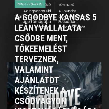
INDUL: 2026.09.29.
ELŐZŐ
KÖVETKEZŐ
Az ingyenes Kiri
A Foundry
A GOODBYE KANSAS 5
Engine 3D szkennelő
csökkentette az
app támogatja
Education
LEÁNYVÁLLALATA
Lidar-t
Collective árát
CSŐDBE MENT,
TŐKEEMELÉST
TERVEZNEK,
VALAMINT
AJÁNLATOT
KÉSZÍTENEK A
CSŐDVAGYON