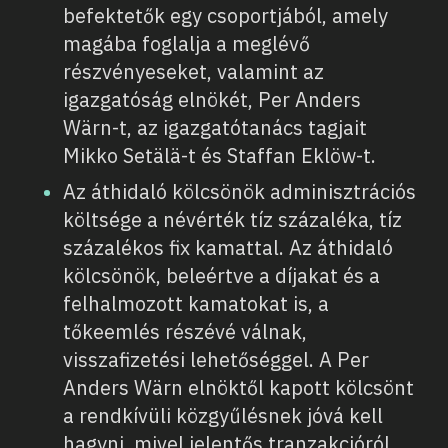
befektetők egy csoportjából, amely
magába foglalja a meglévő
részvényeseket, valamint az
igazgatóság elnökét, Per Anders
Wärn-t, az igazgatótanács tagjait
Mikko Setälä-t és Staffan Eklöw-t.
Az áthidaló kölcsönök adminisztrációs
költsége a névérték tíz százaléka, tíz
százalékos fix kamattal. Az áthidaló
kölcsönök, beleértve a díjakat és a
felhalmozott kamatokat is, a
tőkeemlés részévé válnak,
visszafizetési lehetőséggel. A Per
Anders Wärn elnöktől kapott kölcsönt
a rendkívüli közgyűlésnek jóvá kell
hagyni, mivel jelentős tranzakcióról