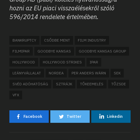
hozni az EU piaci visszaélésekről szóló
596/2014 rendelete értelmében.
BANKRUPTCY
CSŐDBE MENT
FILM INDUSTRY
FILMIPAR
GOODBYE KANSAS
GOODBYE KANSAS GROUP
HOLLYWOOD
HOLLYWOOD STRIKES
IPAR
LEÁNYVÁLLALAT
NORDEA
PER ANDERS WÄRN
SEK
SVÉD ADÓHATÓSÁG
SZTRÁJK
TŐKEEMELÉS
TŐZSDE
VFX
Facebook
Twitter
Linkedin