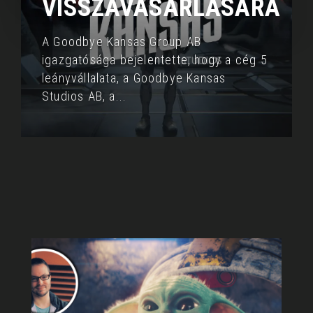
VISSZAVÁSÁRLÁSÁRA
A Goodbye Kansas Group AB
igazgatósága bejelentette, hogy a cég 5
leányvállalata, a Goodbye Kansas
Studios AB, a
...