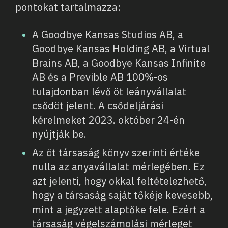
pontokat tartalmazza:
A Goodbye Kansas Studios AB, a
Goodbye Kansas Holding AB, a Virtual
Brains AB, a Goodbye Kansas Infinite
AB és a Previble AB 100%-os
tulajdonban lévő öt leányvállalat
csődöt jelent. A csődeljárási
kérelmeket 2023. október 24-én
nyújtják be.
Az öt társaság könyv szerinti értéke
nulla az anyavállalat mérlegében. Ez
azt jelenti, hogy okkal feltételezhető,
hogy a társaság saját tőkéje kevesebb,
mint a jegyzett alaptőke fele. Ezért a
társaság végelszámolási mérleget