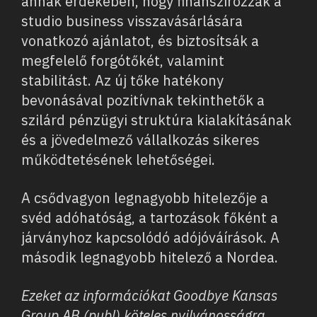
annak érdekében, hogy finanszírozzák a
studio business visszavásárlására
vonatkozó ajánlatot, és biztosítsák a
megfelelő forgótőkét, valamint
stabilitást. Az új tőke hatékony
bevonásával pozitívnak tekinthetők a
szilárd pénzügyi struktúra kialakításának
és a jövedelmező vállalkozás sikeres
működtetésének lehetőségei.
A csődvagyon legnagyobb hitelezője a
svéd adóhatóság, a tartozások főként a
járványhoz kapcsolódó adójóváírások. A
második legnagyobb hitelező a Nordea.
Ezeket az információkat Goodbye Kansas
Group AB (publ) köteles nyilvánosságra