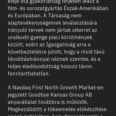
eleje óta gyakorlatilag teljesen leállt a
film- és sorozatgyártás Észak-Amerikában
és Európában. A Társaság nem
alaptevékenységeinek leválasztására
irányuló tervek nem jártak sikerrel az
uralkodó gyenge piaci körülmények
között, ezért az Igazgatóság arra a
következtetésre jutott, hogy a rövid távú
likviditáshiánnyal néznek szembe, és a
teljes eladósodottság hosszú távon
fenntarthatatlan.
A Nasdaq First North Growth Market-en
jegyzett Goodbye Kansas Group AB
anyavállalat továbbra is működik.
Megkezdődött a tőkeemelés előkészítése