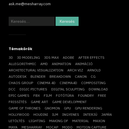
ask.me@mesharray.com
Keresés:
Témakörök
3D
3D MODELING
3DS MAX
ADOBE
AFTER EFFECTS
ALLEGORITHMIC
AMD
ANIMATION
ANIMÁCIÓ
ARCHITECTURAL VISUALIZATION
ARCH VIZ
ARNOLD
AUTODESK
BLENDER
BREAKDOWN
CANON
CG
CHAOS GROUP
CINEMA 4D
CINEMA4D
COMPOSITING
DCC
DIGIC PICTURES
DIGITAL SCULPTING
DOWNLOAD
EPIC GAMES
FBX
FILM
FOTÓTÚRA
FOUNDRY
FREE
FRISSÍTÉS
GAME ART
GAME DEVELOPMENT
GAME OF THRONES
GNOMON
GPU
GPU RENDERING
HOLLYWOOD
HOUDINI
ILM
INGYENES
INTERJÚ
JAPÁN
LETÖLTÉS
LIGHTING
MAKING OF
MATERIAL
MAXON
MAYA
MESHARRAY
MOCAP
MODO
MOTION CAPTURE