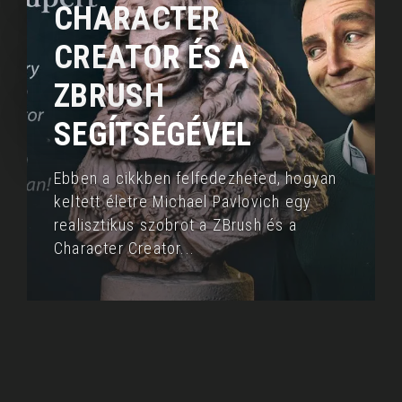
CHARACTER
CREATOR ÉS A
ZBRUSH
SEGÍTSÉGÉVEL
Ebben a cikkben felfedezheted, hogyan
keltett életre Michael Pavlovich egy
realisztikus
szobrot a ZBrush és a
Character Creator
...