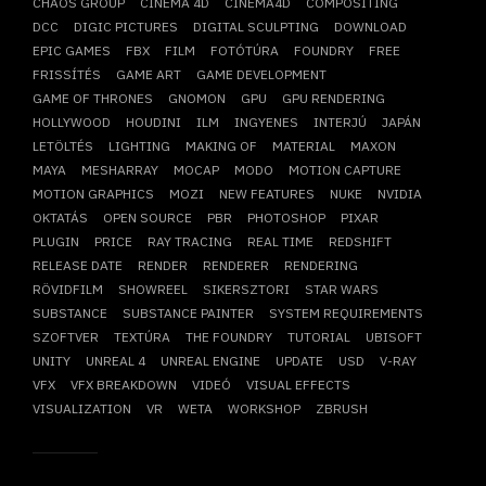
CHAOS GROUP
CINEMA 4D
CINEMA4D
COMPOSITING
DCC
DIGIC PICTURES
DIGITAL SCULPTING
DOWNLOAD
EPIC GAMES
FBX
FILM
FOTÓTÚRA
FOUNDRY
FREE
FRISSÍTÉS
GAME ART
GAME DEVELOPMENT
GAME OF THRONES
GNOMON
GPU
GPU RENDERING
HOLLYWOOD
HOUDINI
ILM
INGYENES
INTERJÚ
JAPÁN
LETÖLTÉS
LIGHTING
MAKING OF
MATERIAL
MAXON
MAYA
MESHARRAY
MOCAP
MODO
MOTION CAPTURE
MOTION GRAPHICS
MOZI
NEW FEATURES
NUKE
NVIDIA
OKTATÁS
OPEN SOURCE
PBR
PHOTOSHOP
PIXAR
PLUGIN
PRICE
RAY TRACING
REAL TIME
REDSHIFT
RELEASE DATE
RENDER
RENDERER
RENDERING
RÖVIDFILM
SHOWREEL
SIKERSZTORI
STAR WARS
SUBSTANCE
SUBSTANCE PAINTER
SYSTEM REQUIREMENTS
SZOFTVER
TEXTÚRA
THE FOUNDRY
TUTORIAL
UBISOFT
UNITY
UNREAL 4
UNREAL ENGINE
UPDATE
USD
V-RAY
VFX
VFX BREAKDOWN
VIDEÓ
VISUAL EFFECTS
VISUALIZATION
VR
WETA
WORKSHOP
ZBRUSH