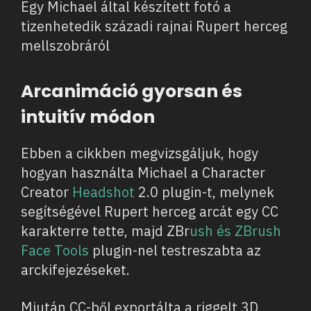
Egy Michael által készített fotó a
tizenhetedik századi rajnai Rupert herceg
mellszobráról
Arcanimáció gyorsan és
intuitív módon
Ebben a cikkben megvizsgáljuk, hogy
hogyan használta Michael a Character
Creator
Headshot
2.0 plugin-t, melynek
segítségével Rupert herceg arcát egy CC
karakterre tette, majd ZBr
ush és ZBrush
Face Tools
plugin-nel testreszabta az
arckifejezéseket.
Miután CC-ből exportálta a riggelt 3D