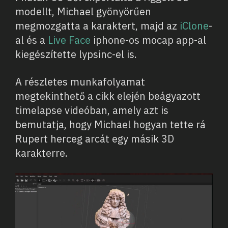
modellt, Michael gyönyörűen
megmozgatta a karaktert, majd az
iClone
-
al és a
Live Face
iphone-os mocap app-al
kiegészítette lypsinc-el is.
A részletes munkafolyamat
megtekinthető a cikk elején beágyazott
timelapse videóban, amely azt is
bemutatja, hogy Michael hogyan tette rá
Rupert herceg arcát egy másik 3D
karakterre.