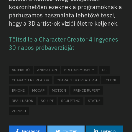
köszönhetően ezeknek a programoknak a
párhuzamos használata lehetővé teszi,
hogy a 3D artist-ok víziói életre keljenek.
Töltsd le a Character Creator 4 ingyenes
30 napos próbaverzióját
ANIMÁCIÓ
ANIMATION
BRITISH MUSEUM
CC
CHARACTER CREATOR
CHARACTER CREATOR 4
ICLONE
IPHONE
MOCAP
MOTION
PRINCE RUPERT
REALLUSION
SCULPT
SCULPTING
STATUE
ZBRUSH
Facebook
Twitter
Linkedin