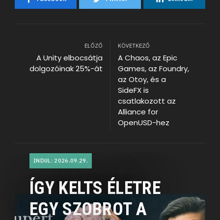
ELŐZŐ
KÖVETKEZŐ
A Unity elbocsátja
A Chaos, az Epic
dolgozóinak 25%-át
Games, az Foundry,
az Otoy, és a
SideFX is
csatlakozott az
Alliance for
OpenUSD-hez
INDUL: 2026.09.29.
ÍGY KELTS ÉLETRE
EGY SZOBROT A