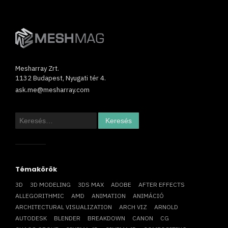
Mesharray Zrt.
1132 Budapest, Nyugati tér 4.
ask.me@mesharray.com
Keresés:
Témakörök
3D
3D MODELING
3DS MAX
ADOBE
AFTER EFFECTS
ALLEGORITHMIC
AMD
ANIMATION
ANIMÁCIÓ
ARCHITECTURAL VISUALIZATION
ARCH VIZ
ARNOLD
AUTODESK
BLENDER
BREAKDOWN
CANON
CG