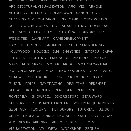
ARCHITECTURAL VISUALIZATION
ARCH VIZ
ARNOLD
AUTODESK
BLENDER
BREAKDOWN
CANON
CG
CHAOS GROUP
CINEMA 4D
CINEMA4D
COMPOSITING
DCC
DIGIC PICTURES
DIGITAL SCULPTING
DOWNLOAD
EPIC GAMES
FBX
FILM
FOTÓTÚRA
FOUNDRY
FREE
FRISSÍTÉS
GAME ART
GAME DEVELOPMENT
GAME OF THRONES
GNOMON
GPU
GPU RENDERING
HOLLYWOOD
HOUDINI
ILM
INGYENES
INTERJÚ
JAPÁN
LETÖLTÉS
LIGHTING
MAKING OF
MATERIAL
MAXON
MAYA
MESHARRAY
MOCAP
MODO
MOTION CAPTURE
MOTION GRAPHICS
MOZI
NEW FEATURES
NUKE
NVIDIA
OKTATÁS
OPEN SOURCE
PBR
PHOTOSHOP
PIXAR
PLUGIN
PRICE
RAY TRACING
REAL TIME
REDSHIFT
RELEASE DATE
RENDER
RENDERER
RENDERING
RÖVIDFILM
SHOWREEL
SIKERSZTORI
STAR WARS
SUBSTANCE
SUBSTANCE PAINTER
SYSTEM REQUIREMENTS
SZOFTVER
TEXTÚRA
THE FOUNDRY
TUTORIAL
UBISOFT
UNITY
UNREAL 4
UNREAL ENGINE
UPDATE
USD
V-RAY
VFX
VFX BREAKDOWN
VIDEÓ
VISUAL EFFECTS
VISUALIZATION
VR
WETA
WORKSHOP
ZBRUSH