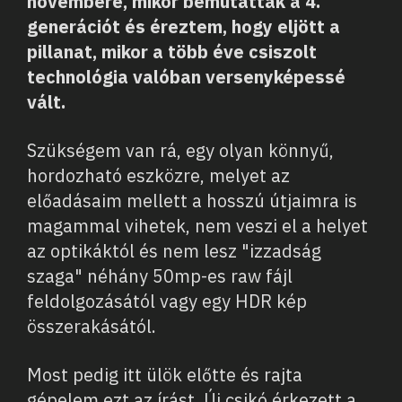
novembere, mikor bemutatták a 4.
generációt és éreztem, hogy eljött a
pillanat, mikor a több éve csiszolt
technológia valóban versenyképessé
vált.
Szükségem van rá, egy olyan könnyű,
hordozható eszközre, melyet az
előadásaim mellett a hosszú útjaimra is
magammal vihetek, nem veszi el a helyet
az optikáktól és nem lesz "izzadság
szaga" néhány 50mp-es raw fájl
feldolgozásától vagy egy HDR kép
összerakásától.
Most pedig itt ülök előtte és rajta
gépelem ezt az írást. Új csikó érkezett a