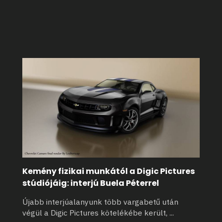
Kemény fizikai munkától a Digic Pictures
stúdiójáig: interjú Buela Péterrel
Újabb interjúalanyunk több vargabetű után
végül a Digic Pictures kötelékébe került,
...