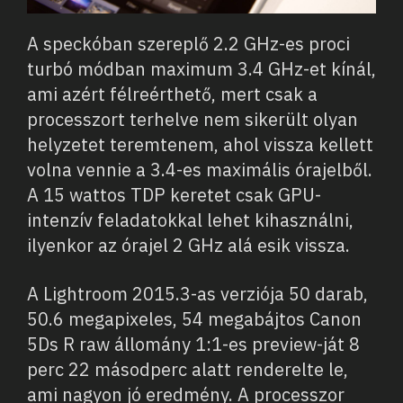
A speckóban szereplő 2.2 GHz-es proci
turbó módban maximum 3.4 GHz-et kínál,
ami azért félreérthető, mert csak a
processzort terhelve nem sikerült olyan
helyzetet teremtenem, ahol vissza kellett
volna vennie a 3.4-es maximális órajelből.
A 15 wattos TDP keretet csak GPU-
intenzív feladatokkal lehet kihasználni,
ilyenkor az órajel 2 GHz alá esik vissza.
A Lightroom 2015.3-as verziója 50 darab,
50.6 megapixeles, 54 megabájtos Canon
5Ds R raw állomány 1:1-es preview-ját 8
perc 22 másodperc alatt renderelte le,
ami nagyon jó eredmény. A processzor