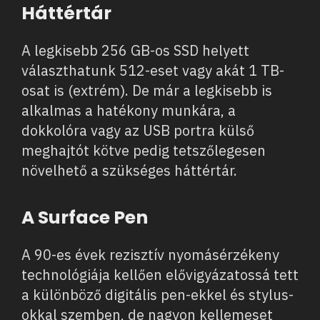
Háttértár
A legkisebb 256 GB-os SSD helyett
választhatunk 512-eset vagy akát 1 TB-
osat is (extrém). De már a legkisebb is
alkalmas a hatékony munkára, a
dokkolóra vagy az USB portra külső
meghajtót kötve pedig tetszőlegesen
növelhető a szükséges háttértár.
A Surface Pen
A 90-es évek rezisztív nyomásérzékeny
technológiája kellően elővigyázatossá tett
a különböző digitális pen-ekkel és stylus-
okkal szemben, de nagyon kellemeset