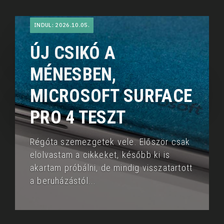
INDUL: 2026.10.05.
ÚJ CSIKÓ A
MÉNESBEN,
MICROSOFT SURFACE
PRO 4 TESZT
Régóta szemezgetek vele. Először csak
elolvastam a cikkeket, később ki is
akartam próbálni, de mindig visszatartott
a beruházástól
...