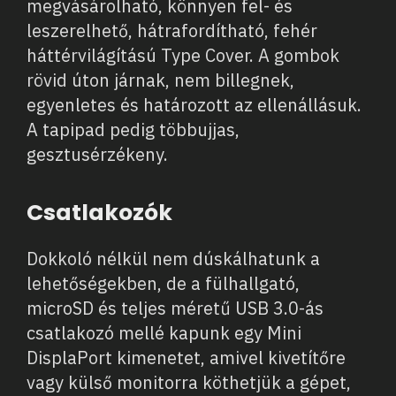
megvásárolható, könnyen fel- és
leszerelhető, hátrafordítható, fehér
háttérvilágítású Type Cover. A gombok
rövid úton járnak, nem billegnek,
egyenletes és határozott az ellenállásuk.
A tapipad pedig többujjas,
gesztusérzékeny.
Csatlakozók
Dokkoló nélkül nem dúskálhatunk a
lehetőségekben, de a fülhallgató,
microSD és teljes méretű USB 3.0-ás
csatlakozó mellé kapunk egy Mini
DisplaPort kimenetet, amivel kivetítőre
vagy külső monitorra köthetjük a gépet,