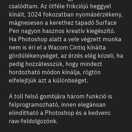
csalódtam. Az ötféle frikciójú heggyel
kínált, 1024 fokozatban nyomásérzékeny,
mágnesesen a kerethez tapadó Surface
Pen nagyon hasznos kreatív kiegészítő.
Ha Photoshop alatt a vele végzett munka
nem is éri el a Wacom Cintiq kínálta
gördülékenységet, az érzés elég közeli, ha
pedig hozzátesszük, hogy mindezt
hordozható módon kínálja, rögtön
elfelejtjük azt a különbséget.
A toll felső gombjára három funkció is
felprogramozható, innen elegánsan
elindítható a Photoshop és a kedvenc
raw-feldolgozónk.