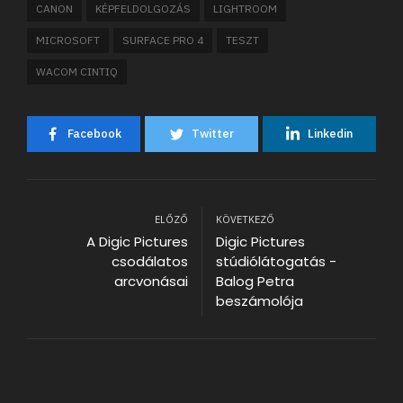
CANON
KÉPFELDOLGOZÁS
LIGHTROOM
MICROSOFT
SURFACE PRO 4
TESZT
WACOM CINTIQ
Facebook
Twitter
Linkedin
ELŐZŐ
KÖVETKEZŐ
A Digic Pictures
Digic Pictures
csodálatos
stúdiólátogatás -
arcvonásai
Balog Petra
beszámolója