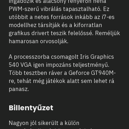
ingadozik és alacsony fényerőn néha
PWM-szerű vibrálás tapasztalható. Ez
utóbbit a netes források inkább az i7-es
modellhez társítják és a kiforratlan
grafikus drivert teszik felelőssé. Reméljük
hamarosan orvosolják.
A processzorba csomagolt Iris Graphics
540 VGA igen impozáns teljestményű.
Több tesztben ráver a Geforce GT940M-
re, tehát még játékok alatt sem lehet rá
panasz.
Billentyűzet
Nagyon jól sikerült a külön