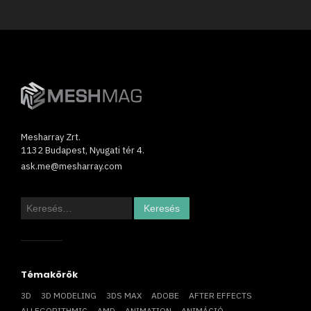
Mesharray Zrt.
1132 Budapest, Nyugati tér 4.
ask.me@mesharray.com
Keresés:
Témakörök
3D
3D MODELING
3DS MAX
ADOBE
AFTER EFFECTS
ALLEGORITHMIC
AMD
ANIMATION
ANIMÁCIÓ