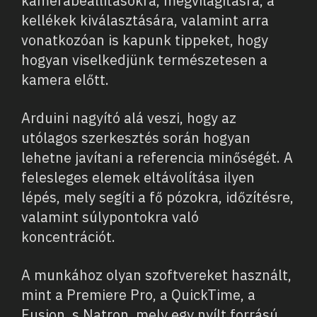
kamerabeállításokra, megvilágításra, a
kellékek kiválasztására, valamint arra
vonatkozóan is kapunk tippeket, hogy
hogyan viselkedjünk természetesen a
kamera előtt.
Arduini nagyító alá veszi, hogy az
utólagos szerkesztés során hogyan
lehetne javítani a referencia minőségét. A
felesleges elemek eltávolítása ilyen
lépés, mely segíti a fő pózokra, időzítésre,
valamint súlypontokra való
koncentrációt.
A munkához olyan szoftvereket használt,
mint a Premiere Pro, a QuickTime, a
Fusion, s Natron, mely egy nyílt forrású