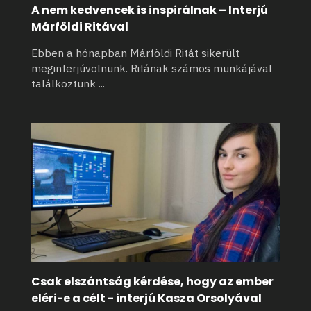
A nem kedvencek is inspirálnak – Interjú
Márföldi Ritával
Ebben a hónapban Márföldi Ritát sikerült
meginterjúvolnunk. Ritának számos munkájával
találkoztunk
...
Csak elszántság kérdése, hogy az ember
eléri-e a célt - interjú Kasza Orsolyával