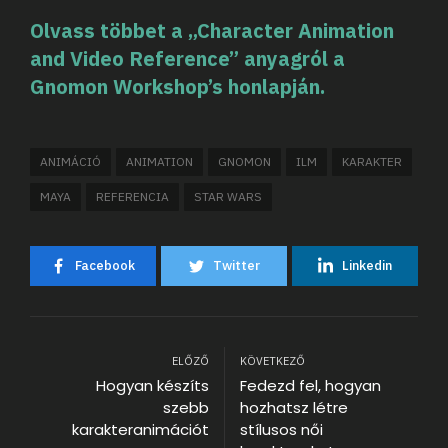
Olvass többet a „Character Animation
and Video Reference” anyagról a
Gnomon Workshop’s honlapján.
ANIMÁCIÓ
ANIMATION
GNOMON
ILM
KARAKTER
MAYA
REFERENCIA
STAR WARS
Facebook
Twitter
Linkedin
ELŐZŐ
KÖVETKEZŐ
Hogyan készíts
Fedezd fel, hogyan
szebb
hozhatsz létre
karakteranimációt
stílusos női