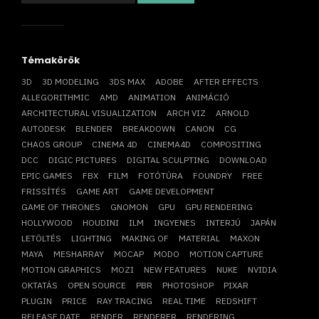
Témakörök
3D
3D MODELING
3DS MAX
ADOBE
AFTER EFFECTS
ALLEGORITHMIC
AMD
ANIMATION
ANIMÁCIÓ
ARCHITECTURAL VISUALIZATION
ARCH VIZ
ARNOLD
AUTODESK
BLENDER
BREAKDOWN
CANON
CG
CHAOS GROUP
CINEMA 4D
CINEMA4D
COMPOSITING
DCC
DIGIC PICTURES
DIGITAL SCULPTING
DOWNLOAD
EPIC GAMES
FBX
FILM
FOTÓTÚRA
FOUNDRY
FREE
FRISSÍTÉS
GAME ART
GAME DEVELOPMENT
GAME OF THRONES
GNOMON
GPU
GPU RENDERING
HOLLYWOOD
HOUDINI
ILM
INGYENES
INTERJÚ
JAPÁN
LETÖLTÉS
LIGHTING
MAKING OF
MATERIAL
MAXON
MAYA
MESHARRAY
MOCAP
MODO
MOTION CAPTURE
MOTION GRAPHICS
MOZI
NEW FEATURES
NUKE
NVIDIA
OKTATÁS
OPEN SOURCE
PBR
PHOTOSHOP
PIXAR
PLUGIN
PRICE
RAY TRACING
REAL TIME
REDSHIFT
RELEASE DATE
RENDER
RENDERER
RENDERING