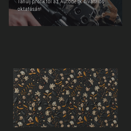
Tanulj profiktól az Autodesk hivatalos
oktatásán!