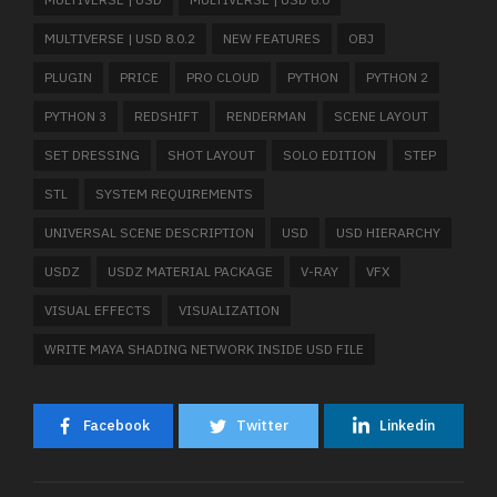
MULTIVERSE | USD 8.0.2
NEW FEATURES
OBJ
PLUGIN
PRICE
PRO CLOUD
PYTHON
PYTHON 2
PYTHON 3
REDSHIFT
RENDERMAN
SCENE LAYOUT
SET DRESSING
SHOT LAYOUT
SOLO EDITION
STEP
STL
SYSTEM REQUIREMENTS
UNIVERSAL SCENE DESCRIPTION
USD
USD HIERARCHY
USDZ
USDZ MATERIAL PACKAGE
V-RAY
VFX
VISUAL EFFECTS
VISUALIZATION
WRITE MAYA SHADING NETWORK INSIDE USD FILE
Facebook
Twitter
Linkedin