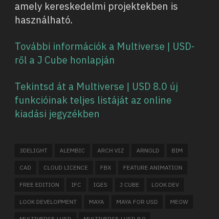
amely kereskedelmi projektekben is
használható.
További információk a Multiverse | USD-
ről a J Cube honlapján
Tekintsd át a Multiverse | USD 8.0 új
funkcióinak teljes listáját az online
kiadási jegyzékben
3DELIGHT
ALEMBIC
ARCH VIZ
ARNOLD
BIM
CAD
CLOUD LICENCE
FBX
FEATURE ANIMATION
FREE EDITION
IFC
IGES
J CUBE
LOOK DEV
LOOK DEVELOPMENT
MAYA
MAYA FOR USD
MEOW
MULTIVERSE | USD
MULTIVERSE | USD 8.0