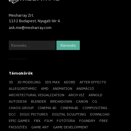
Mesharray Zrt.
1132 Budapest, Nyugati tér 4.
ask.me@mesharray.com
Keresés:
Témakörök
3D
3D MODELING
3DS MAX
ADOBE
AFTER EFFECTS
ALLEGORITHMIC
AMD
ANIMATION
ANIMÁCIÓ
ARCHITECTURAL VISUALIZATION
ARCH VIZ
ARNOLD
AUTODESK
BLENDER
BREAKDOWN
CANON
CG
CHAOS GROUP
CINEMA 4D
CINEMA4D
COMPOSITING
DCC
DIGIC PICTURES
DIGITAL SCULPTING
DOWNLOAD
EPIC GAMES
FBX
FILM
FOTÓTÚRA
FOUNDRY
FREE
FRISSÍTÉS
GAME ART
GAME DEVELOPMENT