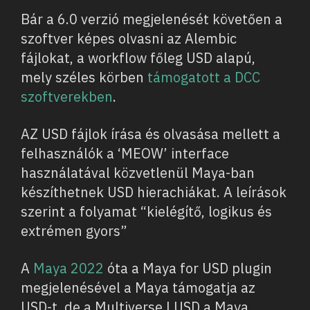
Bár a 6.0 verzió megjelenését követően a
szoftver képes olvasni az Alembic
fájlokat, a workflow főleg USD alapú,
mely széles körben
támogatott a DCC
szoftverekben
.
AZ USD fájlok írása és olvasása mellett a
felhasználók a ‘MEOW’ interface
használatával közvetlenül Maya-ban
készíthetnek USD hierachiákat. A leírások
szerint a folyamat “kielégítő, logikus és
extrémen gyors”
A
Maya 2022
óta a Maya for USD plugin
megjelenésével a Maya támogatja az
USD-t, de a Multiverse | USD a Maya