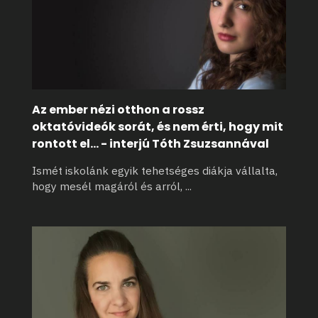
Az ember nézi otthon a rossz
oktatóvideók sorát, és nem érti, hogy mit
rontott el... - interjú Tóth Zsuzsannával
Ismét iskolánk egyik tehetséges diákja vállalta,
hogy mesél magáról és arról,
...