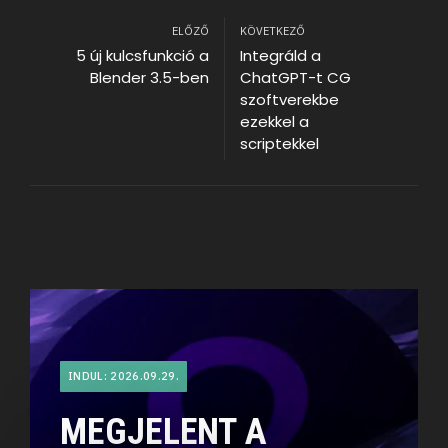
ELŐZŐ
KÖVETKEZŐ
5 új kulcsfunkció a
Integráld a
Blender 3.5-ben
ChatGPT-t CG
szoftverekbe
ezekkel a
scriptekkel
INDUL: 2026.09.29.
MEGJELENT A