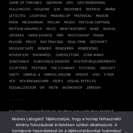
GAME OF THRONES
GNOMON
GPU
GPU RENDERING
HOLLYWOOD
HOUDINI
ILM
INGYENES
INTERJÚ
JAPÁN
LETÖLTÉS
LIGHTING
MAKING OF
MATERIAL
MAXON
MAYA
MESHARRAY
MOCAP
MODO
MOTION CAPTURE
MOTION GRAPHICS
MOZI
NEW FEATURES
NUKE
NVIDIA
OKTATÁS
OPEN SOURCE
PBR
PHOTOSHOP
PIXAR
PLUGIN
PRICE
RAY TRACING
REAL TIME
REDSHIFT
RELEASE DATE
RENDER
RENDERER
RENDERING
RÖVIDFILM
SHOWREEL
SIKERSZTORI
STAR WARS
SUBSTANCE
SUBSTANCE PAINTER
SYSTEM REQUIREMENTS
SZOFTVER
TEXTÚRA
THE FOUNDRY
TUTORIAL
UBISOFT
UNITY
UNREAL 4
UNREAL ENGINE
UPDATE
USD
V-RAY
VFX
VFX BREAKDOWN
VIDEÓ
VISUAL EFFECTS
VISUALIZATION
VR
WETA
WORKSHOP
ZBRUSH
Az oldalon szereplő írások részben vagy egészben történő
átvétele, újraközlése csak írásbeli hozzájárulásunkkal
Kedves Látogató! Tájékoztatjuk, hogy a honlap felhasználói
lehetséges!
élmény fokozásának érdekében sütiket alkalmazunk. A
Copyright © 2014-2026. Minden jog fenntartva.
Mesharray Zrt
.
honlapunk használatával ön a tájékoztatásunkat tudomásul