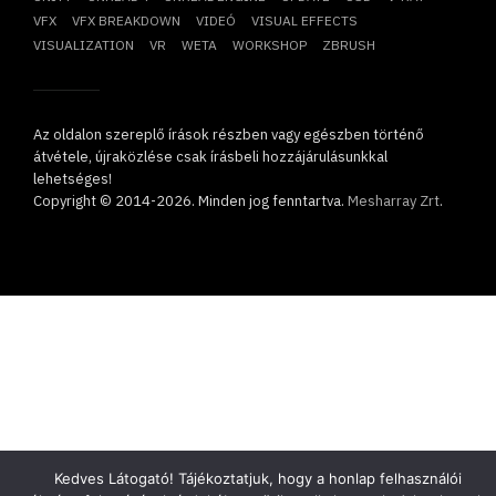
VFX
VFX BREAKDOWN
VIDEÓ
VISUAL EFFECTS
VISUALIZATION
VR
WETA
WORKSHOP
ZBRUSH
Az oldalon szereplő írások részben vagy egészben történő
átvétele, újraközlése csak írásbeli hozzájárulásunkkal
lehetséges!
Copyright © 2014-2026. Minden jog fenntartva.
Mesharray Zrt
.
Kedves Látogató! Tájékoztatjuk, hogy a honlap felhasználói