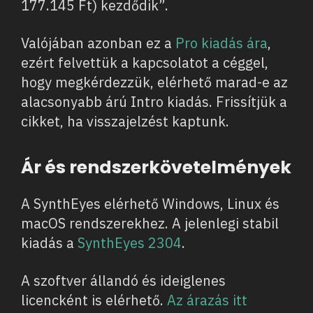
177.145 Ft) kezdődik”.
Valójában azonban ez a
Pro kiadás ára
,
ezért felvettük a kapcsolatot a céggel,
hogy megkérdezzük, elérhető marad-e az
alacsonyabb árú Intro kiadás. Frissítjük a
cikket, ha visszajelzést kaptunk.
Ár és rendszerkövetelmények
A SynthEyes elérhető Windows, Linux és
macOS rendszerekhez. A jelenlegi stabil
kiadás a
SynthEyes 2304
.
A szoftver állandó és ideiglenes
licencként is elérhető.
Az árazás itt