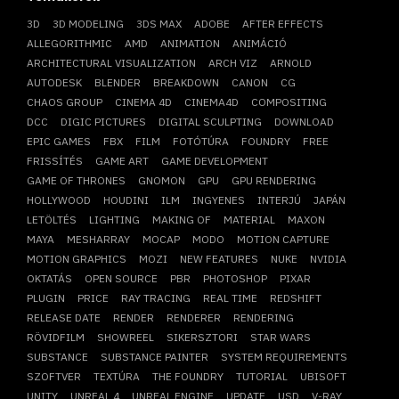
3D
3D MODELING
3DS MAX
ADOBE
AFTER EFFECTS
ALLEGORITHMIC
AMD
ANIMATION
ANIMÁCIÓ
ARCHITECTURAL VISUALIZATION
ARCH VIZ
ARNOLD
AUTODESK
BLENDER
BREAKDOWN
CANON
CG
CHAOS GROUP
CINEMA 4D
CINEMA4D
COMPOSITING
DCC
DIGIC PICTURES
DIGITAL SCULPTING
DOWNLOAD
EPIC GAMES
FBX
FILM
FOTÓTÚRA
FOUNDRY
FREE
FRISSÍTÉS
GAME ART
GAME DEVELOPMENT
GAME OF THRONES
GNOMON
GPU
GPU RENDERING
HOLLYWOOD
HOUDINI
ILM
INGYENES
INTERJÚ
JAPÁN
LETÖLTÉS
LIGHTING
MAKING OF
MATERIAL
MAXON
MAYA
MESHARRAY
MOCAP
MODO
MOTION CAPTURE
MOTION GRAPHICS
MOZI
NEW FEATURES
NUKE
NVIDIA
OKTATÁS
OPEN SOURCE
PBR
PHOTOSHOP
PIXAR
PLUGIN
PRICE
RAY TRACING
REAL TIME
REDSHIFT
RELEASE DATE
RENDER
RENDERER
RENDERING
RÖVIDFILM
SHOWREEL
SIKERSZTORI
STAR WARS
SUBSTANCE
SUBSTANCE PAINTER
SYSTEM REQUIREMENTS
SZOFTVER
TEXTÚRA
THE FOUNDRY
TUTORIAL
UBISOFT
UNITY
UNREAL 4
UNREAL ENGINE
UPDATE
USD
V-RAY