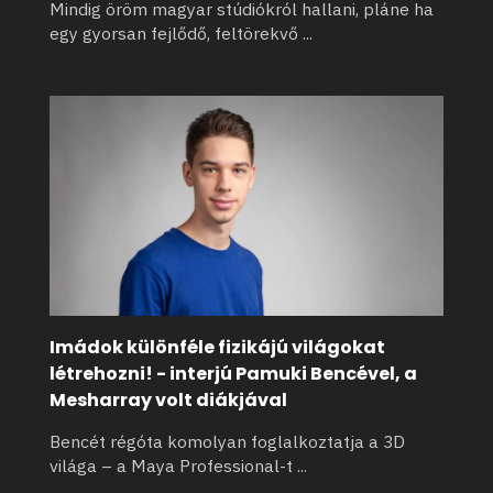
Mindig öröm magyar stúdiókról hallani, pláne ha
egy gyorsan fejlődő, feltörekvő
...
Imádok különféle fizikájú világokat
létrehozni! - interjú Pamuki Bencével, a
Mesharray volt diákjával
Bencét régóta komolyan foglalkoztatja a 3D
világa – a Maya Professional-t
...