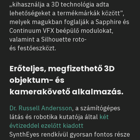
„kihasználja a 3D technológia adta
lehetőségeket a termékmárkák között”,
melyek magukban foglalják a Sapphire és
Continuum VFX beépülő modulokat,
valamint a Silhouette roto-
és festőeszközt.
Erőteljes, megfizethető 3D
objektum- és
kamerakövető alkalmazás.
Dr. Russell Andersson
, a számítógépes
látás és robotika kutatója által
két
évtizeddel ezelőtt kiadott
SynthEyes rendkívül gyorsan fontos része