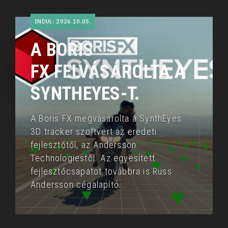
INDUL: 2026.10.05.
A BORIS
FX FELVÁSÁROLTA A
SYNTHEYES-T.
A Boris FX megvásárolta a SynthEyes
3D tracker szoftvert az eredeti
fejlesztőtől, az Andersson
Technologiestől. Az
egyesített
fejlesztőcsapatot továbbra is Russ
Andersson cégalapító
...