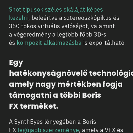
Shot típusok széles skáláját képes
kezelni
, beleértve a sztereoszkópikus és
360 fokos virtuális valóságot, valamint
a végeredmény a legtöbb főbb 3D-s
és
kompozit alkalmazásba
is exportálható.
Egy
hatékonyságnövelő technológi
amely nagy mértékben fogja
támogatni a többi Boris
FX terméket.
A SynthEyes lényegében a Boris
FX
legújabb szerzeménye
, amely a VFX és