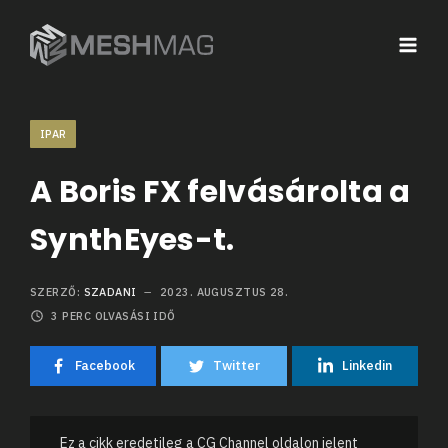
IPAR
A Boris FX felvásárolta a
SynthEyes-t.
SZERZŐ:
SZADANI
2023. AUGUSZTUS 28.
3
PERC OLVASÁSI IDŐ
Facebook
Twitter
Linkedin
Ez a cikk eredetileg a CG Channel oldalon jelent