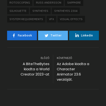
ROTOSCOPING
RUSS ANDERSSON
SAPPHIRE
SILHOUETTE
SYNTHEYES
SYNTHEYES 2304
SYSTEM REQUIREMENTS
VFX
VISUAL EFFECTS
Facebook
Twitter
Linkedin
ELŐZŐ
KÖVETKEZŐ
A BiteTheBytes
Az Adobe kiadta a
kiadta a World
Character
Creator 2023-at
Animator 23.6
verzióját.