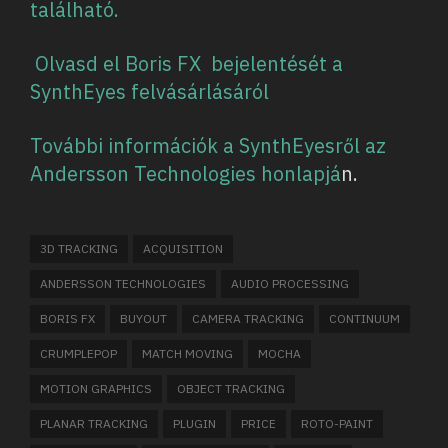
található.
Olvasd el Boris FX bejelentését a
SynthEyes felvásárlásáról
További információk a SynthEyesről az
Andersson Technologies honlapjá
n.
3D TRACKING
ACQUISITION
ANDERSSON TECHNOLOGIES
AUDIO PROCESSING
BORIS FX
BUYOUT
CAMERA TRACKING
CONTINUUM
CRUMPLEPOP
MATCH MOVING
MOCHA
MOTION GRAPHICS
OBJECT TRACKING
PLANAR TRACKING
PLUGIN
PRICE
ROTO-PAINT