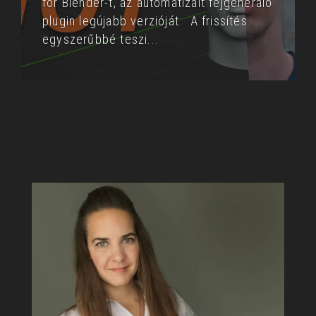
for Blender-t, az automatizált fejgeneráló
plugin legújabb verzióját. A frissítés
egyszerűbbé teszi
...