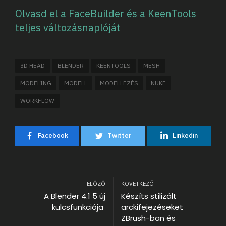
Olvasd el a FaceBuilder és a KeenTools
teljes változásnaplóját
3D HEAD
BLENDER
KEENTOOLS
MESH
MODELING
MODELL
MODELLEZÉS
NUKE
WORKFLOW
Facebook
Twitter
Linkedin
ELŐZŐ
KÖVETKEZŐ
A Blender 4.1 5 új
Készíts stilizált
kulcsfunkciója
arckifejezéseket
ZBrush-ban és