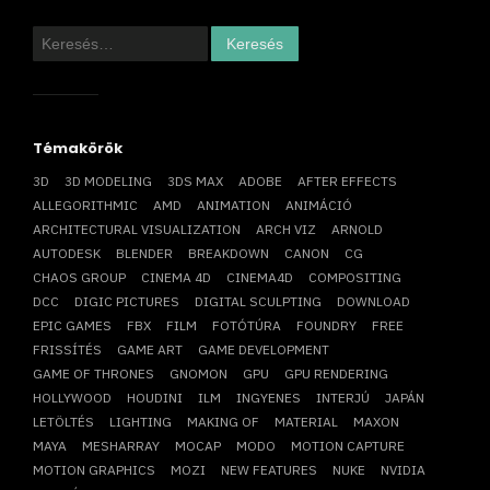
Keresés:
Témakörök
3D
3D MODELING
3DS MAX
ADOBE
AFTER EFFECTS
ALLEGORITHMIC
AMD
ANIMATION
ANIMÁCIÓ
ARCHITECTURAL VISUALIZATION
ARCH VIZ
ARNOLD
AUTODESK
BLENDER
BREAKDOWN
CANON
CG
CHAOS GROUP
CINEMA 4D
CINEMA4D
COMPOSITING
DCC
DIGIC PICTURES
DIGITAL SCULPTING
DOWNLOAD
EPIC GAMES
FBX
FILM
FOTÓTÚRA
FOUNDRY
FREE
FRISSÍTÉS
GAME ART
GAME DEVELOPMENT
GAME OF THRONES
GNOMON
GPU
GPU RENDERING
HOLLYWOOD
HOUDINI
ILM
INGYENES
INTERJÚ
JAPÁN
LETÖLTÉS
LIGHTING
MAKING OF
MATERIAL
MAXON
MAYA
MESHARRAY
MOCAP
MODO
MOTION CAPTURE
MOTION GRAPHICS
MOZI
NEW FEATURES
NUKE
NVIDIA