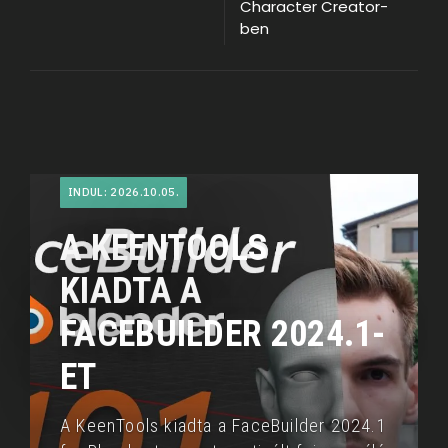
Character Creator-
ben
INDUL: 2026.10.05.
A KEENTOOLS
KIADTA A
FACEBUILDER 2024.1-
ET
A KeenTools kiadta a FaceBuilder 2024.1