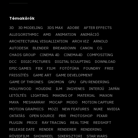
Témakörök
3D
3D MODELING
3DS MAX
ADOBE
AFTER EFFECTS
ALLEGORITHMIC
AMD
ANIMATION
ANIMÁCIÓ
ARCHITECTURAL VISUALIZATION
ARCH VIZ
ARNOLD
AUTODESK
BLENDER
BREAKDOWN
CANON
CG
CHAOS GROUP
CINEMA 4D
CINEMA4D
COMPOSITING
DCC
DIGIC PICTURES
DIGITAL SCULPTING
DOWNLOAD
EPIC GAMES
FBX
FILM
FOTÓTÚRA
FOUNDRY
FREE
FRISSÍTÉS
GAME ART
GAME DEVELOPMENT
GAME OF THRONES
GNOMON
GPU
GPU RENDERING
HOLLYWOOD
HOUDINI
ILM
INGYENES
INTERJÚ
JAPÁN
LETÖLTÉS
LIGHTING
MAKING OF
MATERIAL
MAXON
MAYA
MESHARRAY
MOCAP
MODO
MOTION CAPTURE
MOTION GRAPHICS
MOZI
NEW FEATURES
NUKE
NVIDIA
OKTATÁS
OPEN SOURCE
PBR
PHOTOSHOP
PIXAR
PLUGIN
PRICE
RAY TRACING
REAL TIME
REDSHIFT
RELEASE DATE
RENDER
RENDERER
RENDERING
RÖVIDFILM
SHOWREEL
SIKERSZTORI
STAR WARS