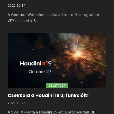
2023.10.14
A Gnomon Workshop kiadta a Create Disintegration
VFX in Houdini &
...
SZOFTVER
Csekkold a Houdini 19 új funkcióit!
2021.10.28
A SideFX kiadta a Houdini 19-et, a procedurális 3D