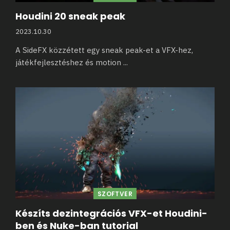
Houdini 20 sneak peak
2023.10.30
A SideFX közzétett egy sneak peak-et a VFX-hez,
játékfejlesztéshez és motion
...
SZOFTVER
Készíts dezintegrációs VFX-et Houdini-
ben és Nuke-ban tutorial