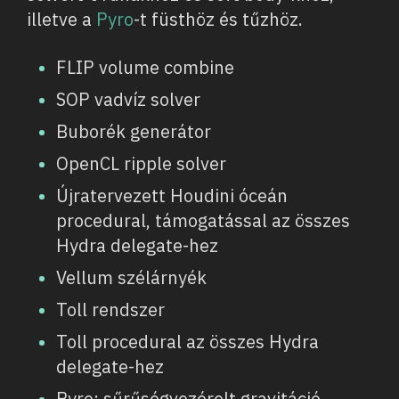
illetve a
Pyro
-t füsthöz és tűzhöz.
FLIP volume combine
SOP vadvíz solver
Buborék generátor
OpenCL ripple solver
Újratervezett Houdini óceán
procedural, támogatással az összes
Hydra delegate-hez
Vellum szélárnyék
Toll rendszer
Toll procedural az összes Hydra
delegate-hez
Pyro: sűrűségvezérelt gravitáció