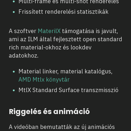
Multi-frame és multi-shot renderelés
Frissített renderelési statisztikák
A szoftver
MaterilX
támogatása is javult,
ami az ILM által fejlesztett open standard
rich material-okhoz és lookdev
adatokhoz.
Material linker, material katalógus,
AMD Mtlx könyvtár
MtlX Standard Surface transzmisszió
Riggelés és animáció
A videóban bemutatták az új animációs