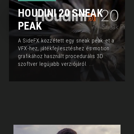
HOUDINI 20 SNEAK
PEAK
A SideFX közzétett egy sneak peak-et a
VFX-hez, játékfejlesztéshez és motion
grafikához használt procedurális 3D
szoftver legújabb verziójáról.
...