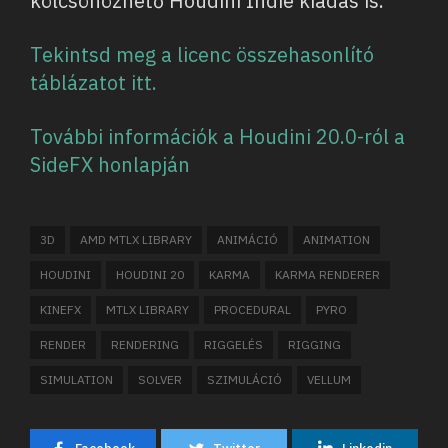
kölcsönözhető Houdini Indie kiadás is.
Tekintsd meg a licenc összehasonlító
táblázatot itt.
További információk a Houdini 20.0-ról a
SideFX honlapján
3D
AMD MTLX LIBRARY
ANIMÁCIÓ
ANIMATION
HOUDINI
HOUDINI 20
KARMA
KARMA RENDERER
KINEFX
MTLX LIBRARY
PROCEDURAL
PYRO
RENDER
RENDERING
RIGGELÉS
RIGGING
SIMULATION
SOLVER
SZIMULÁCIÓ
VELLUM