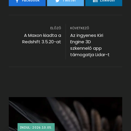
Facebook
Twitter
Linkedin
ELŐZŐ
KÖVETKEZŐ
A Maxon kiadta a
Az ingyenes Kiri
Redshift 3.5.20-at
Engine 3D
szkennelő app
támogatja Lidar-t
INDUL: 2026.10.05.