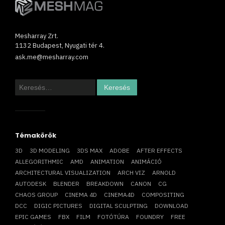
Mesharray Zrt.
1132 Budapest, Nyugati tér 4.
ask.me@mesharray.com
Keresés:
Témakörök
3D
3D MODELING
3DS MAX
ADOBE
AFTER EFFECTS
ALLEGORITHMIC
AMD
ANIMATION
ANIMÁCIÓ
ARCHITECTURAL VISUALIZATION
ARCH VIZ
ARNOLD
AUTODESK
BLENDER
BREAKDOWN
CANON
CG
CHAOS GROUP
CINEMA 4D
CINEMA4D
COMPOSITING
DCC
DIGIC PICTURES
DIGITAL SCULPTING
DOWNLOAD
EPIC GAMES
FBX
FILM
FOTÓTÚRA
FOUNDRY
FREE