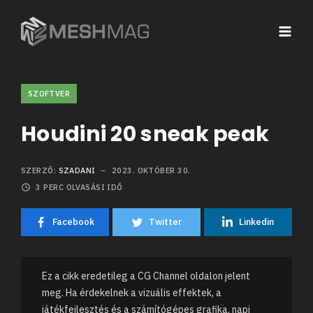
SZOFTVER
Houdini 20 sneak peak
SZERZŐ:
SZADANI
2023. OKTÓBER 30.
3
PERC OLVASÁSI IDŐ
Facebook
Twitter
Linkedin
Ez a cikk eredetileg a CG Channel oldalon jelent
meg. Ha érdekelnek a vizuális effektek, a
játékfejlesztés és a számítógépes grafika, napi