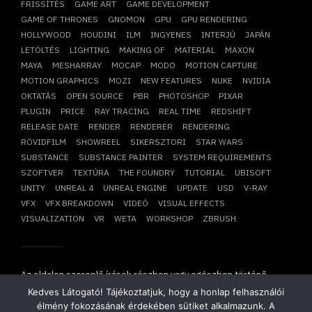
FRISSÍTÉS
GAME ART
GAME DEVELOPMENT
GAME OF THRONES
GNOMON
GPU
GPU RENDERING
HOLLYWOOD
HOUDINI
ILM
INGYENES
INTERJÚ
JAPÁN
LETÖLTÉS
LIGHTING
MAKING OF
MATERIAL
MAXON
MAYA
MESHARRAY
MOCAP
MODO
MOTION CAPTURE
MOTION GRAPHICS
MOZI
NEW FEATURES
NUKE
NVIDIA
OKTATÁS
OPEN SOURCE
PBR
PHOTOSHOP
PIXAR
PLUGIN
PRICE
RAY TRACING
REAL TIME
REDSHIFT
RELEASE DATE
RENDER
RENDERER
RENDERING
RÖVIDFILM
SHOWREEL
SIKERSZTORI
STAR WARS
SUBSTANCE
SUBSTANCE PAINTER
SYSTEM REQUIREMENTS
SZOFTVER
TEXTÚRA
THE FOUNDRY
TUTORIAL
UBISOFT
UNITY
UNREAL 4
UNREAL ENGINE
UPDATE
USD
V-RAY
VFX
VFX BREAKDOWN
VIDEÓ
VISUAL EFFECTS
VISUALIZATION
VR
WETA
WORKSHOP
ZBRUSH
Az oldalon szereplő írások részben vagy egészben történő
átvétele, újraközlése csak írásbeli hozzájárulásunkkal
Kedves Látogató! Tájékoztatjuk, hogy a honlap felhasználói
lehetséges!
élmény fokozásának érdekében sütiket alkalmazunk. A