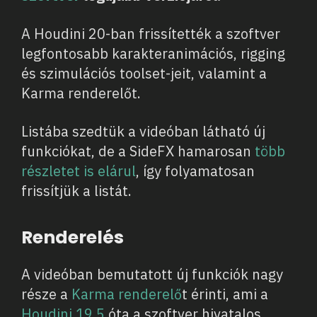
A Houdini 20-ban frissítették a szoftver
legfontosabb karakteranimációs, rigging
és szimulációs toolset-jeit, valamint a
Karma renderelőt.
Listába szedtük a videóban látható új
funkciókat, de a SideFX hamarosan
több
részletet is elárul
, így folyamatosan
frissítjük a listát.
Renderelés
A videóban bemutatott új funkciók nagy
része a
Karma renderelő
t érinti, ami a
Houdini 19.5
óta a szoftver hivatalos