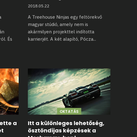
2018.05.22
a
A Treehouse Ninjas egy feltörekvő
magyar stúdió, amely nem is
án
akármilyen
projekttel indította
ól. És
karrierjét. A két alapító, Pócza
...
OKTATÁS
tette a
Itt a különleges lehetőség,
ét
ösztöndíjas képzések a