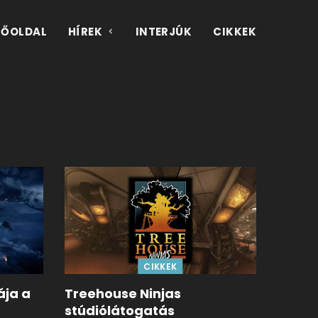
FŐOLDAL
HÍREK
INTERJÚK
CIKKEK
CIKKEK
ája a
Treehouse Ninjas
stúdiólátogatás