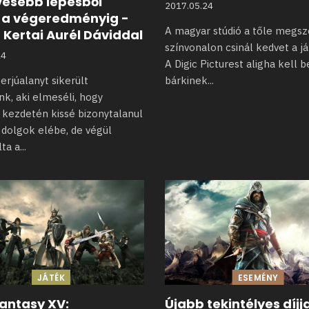
vesebb lépésből
2017.05.24
i a végeredményig -
A magyar stúdió a tőle megsz
ú Kertai Aurél Dáviddal
színvonalon csinál kedvet a j
24
A Digic Picturest aligha kell 
erjúalanyt sikerült
bárkinek
...
nk, aki elmeséli, hogy
e kezdetén kissé bizonytalanul
 dolgok elébe, de végül
ta a
...
JÁTÉK
ESEMÉNY
Fantasy XV:
Újabb tekintélyes díjja