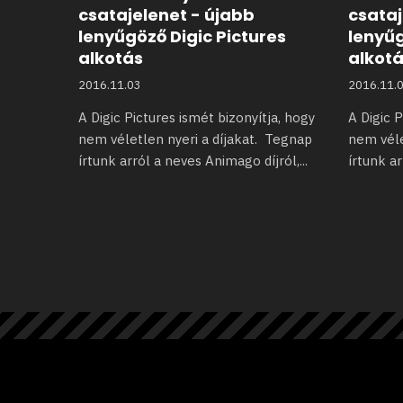
csatajelenet - újabb
csataj
lenyűgöző Digic Pictures
lenyűg
alkotás
alkot
2016.11.03
2016.11.
A Digic Pictures ismét bizonyítja, hogy
A Digic P
nem véletlen nyeri a díjakat.
Tegnap
nem véle
írtunk arról a neves Animago díjról,
...
írtunk a