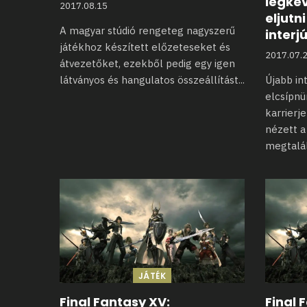
legke
2017.08.15
eljutn
A magyar stúdió rengeteg nagyszerű
interj
játékhoz készített előzeteseket és
2017.07.
átvezetőket, ezekből
pedig egy igen
látványos és hangulatos összeállítást
...
Újabb int
elcsípnü
karrierj
nézett
a
megtalál
JÁTÉK
Final Fantasy XV:
Final 