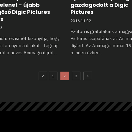
elenet - újabb
gazdagodott a Digic
öző Digic Pictures
Pictures
ás
2016.11.02
03
Ezúton is gratulálunk a magya
ictures ismét bizonyítja, hogy
Pictures csapatának az Anim
tlen nyeri a díjakat.
Tegnap
díjáért!
Az Animago immár 19
rról a neves Animago díjról,
...
minden évben
...
<
1
2
3
>