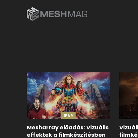
IPAR
Mesharray előadás: Vizuális
Vizuál
effektek a filmkészítésben
filmké