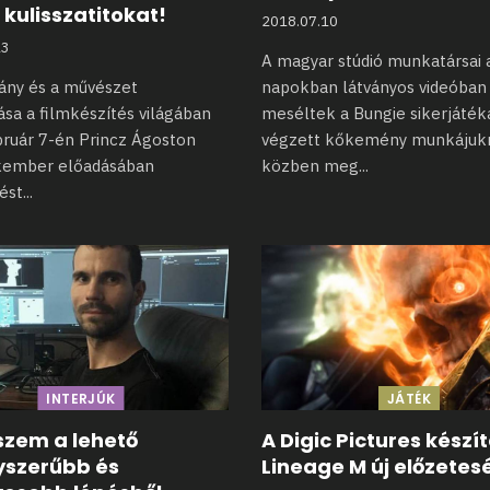
kulisszatitokat!
2018.07.10
13
A magyar stúdió munkatársai 
ány és a művészet
napokban látványos videóban
ása a filmkészítés világában
meséltek a Bungie
sikerjáték
bruár
7-én Princz Ágoston
végzett kőkemény munkájukr
kember előadásában
közben meg
...
ést
...
INTERJÚK
JÁTÉK
szem a lehető
A Digic Pictures készí
yszerűbb és
Lineage M új előzetes