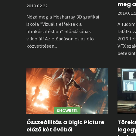
meg a 
2019.02.22
2019.01.
Nézd meg a Mesharray 3D grafikai
iskola "Vizuális effektek a
A tudom
filmkészítésben" előadásának
találkoz
videóját! Az előadáson és az élő
2019 fe
közvetítésen
...
VFX sza
betekint
SHOWREEL
Összeállítás a Digic Picture
Törek
előző két évéből
legeg