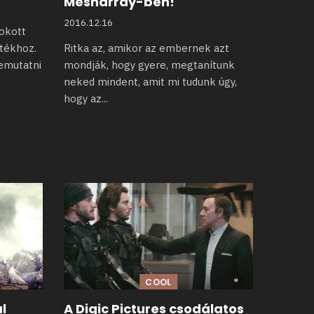
Mesharray-ben!
2016.12.16
okott
átékhoz.
Ritka az, amikor az embernek azt
bemutatni
mondják, hogy gyere, megtanítunk
neked
mindent, amit mi tudunk úgy,
hogy az
...
COOL
l
A Digic Pictures csodálatos