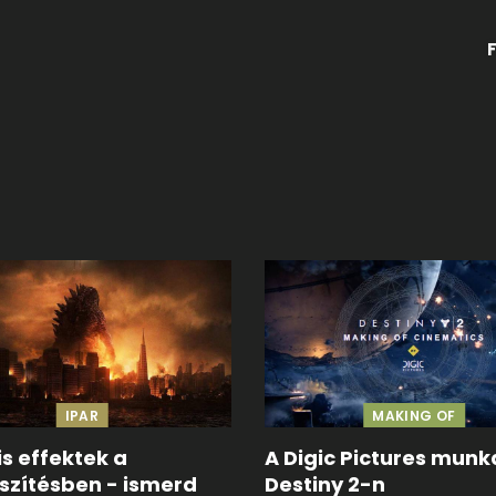
IPAR
MAKING OF
is effektek a
A Digic Pictures munk
szítésben - ismerd
Destiny 2-n