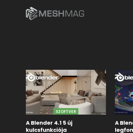
SZOFTVER
A Blender 4.1 5 új
A Blen
kulcsfunkciója
legfo