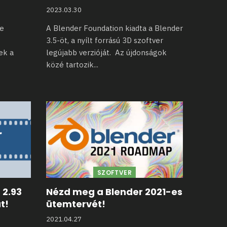
2023.03.30
te
A Blender Foundation kiadta a Blender
3.5-öt, a nyílt forrású 3D
szoftver
ek a
legújabb verzióját. Az újdonságok
közé tartozik
...
SZOFTVER
 2.93
Nézd meg a Blender 2021-es
t!
ütemtervét!
2021.04.27