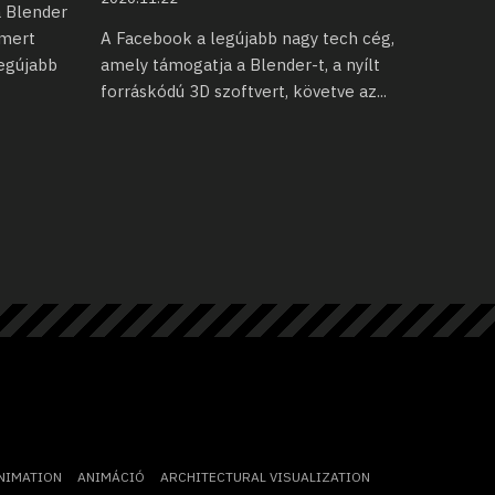
a Blender
smert
A Facebook a legújabb nagy tech cég,
legújabb
amely támogatja a Blender-t,
a nyílt
forráskódú 3D szoftvert, követve az
...
NIMATION
ANIMÁCIÓ
ARCHITECTURAL VISUALIZATION