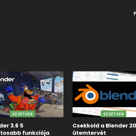
SZOFTVER
SZOFTVER
der 3.6 5
Csekkold a Blender 2
ntosabb funkciója
ütemtervét