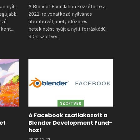
on nyílt
A Blender Foundation közzétette a
legújabb
2021-re vonatkozó nyilvános
szú
ütemtervét, mely előzetes
sként
...
betekintést nyújt a nyílt forráskódú
3D-s szoftver
...
SZOFTVER
A Facebook csatlakozott a
et
Blender Development Fund-
hoz!
2020.11.22