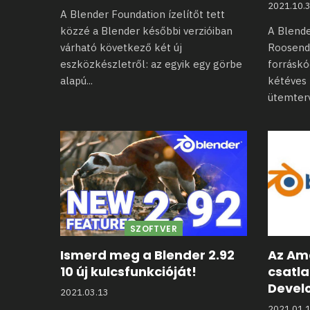
2021.10.
A Blender Foundation ízelítőt tett
közzé a Blender későbbi verzióiban
A Blende
várható következő két
új
Roosenda
eszközkészletről: az egyik egy görbe
forrásk
alapú
...
kétéves f
ütemterv
SZOFTVER
Ismerd meg a Blender 2.92
Az Am
10 új kulcsfunkcióját!
csatla
Devel
2021.03.13
2021.01.