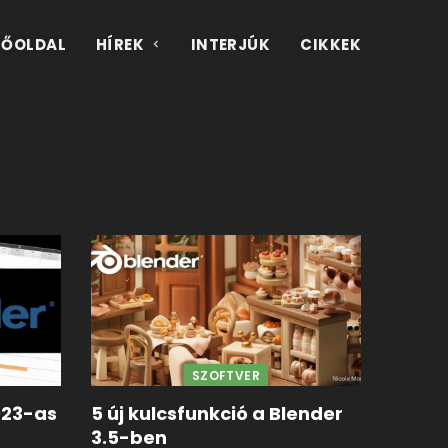
FŐOLDAL
HÍREK
INTERJÚK
CIKKEK
SZOFTVER
023-as
5 új kulcsfunkció a Blender
3.5-ben