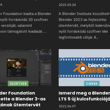
29
2023.05.24
r Foundation kiadta a Blender
A Blender Institute közzétet
a nyílt forráskódú 3D
szoftver
Blender 2023-as fejlesztési
 verzióját, valamint
ütemtervét, melyből kiderüln
von támogatott kiadását.
...
nyílt forráskódú szoftver idei
legfontosabb céljai. A
...
SZOFTVER
CIKKEK
nder Foundation
Ismerd meg a Blender
ette a Blender 3-as
LTS 5 új kulcsfunkciójá
ájának ütemtervét
2021.06.07