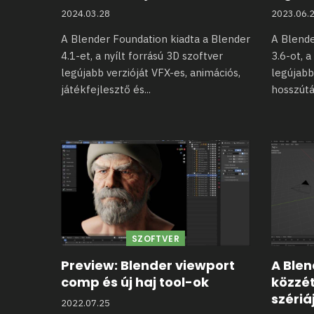
2024.03.28
2023.06.
A Blender Foundation kiadta a Blender
A Blende
4.1-et, a nyílt forrású 3D
szoftver
3.6-ot, 
legújabb verzióját VFX-es, animációs,
legújabb
játékfejlesztő és
...
hosszútá
SZOFTVER
Preview: Blender viewport
A Ble
comp és új haj tool-ok
közzét
széri
2022.07.25