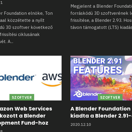
31
Megjelent a Blender Foundati
r Foundation elnöke, Ton
forráskódú 3D szoftverének 
al közzétette a nyílt
frissítése, a
Blender 2.93. Hos
ódú 3D
szoftver következő
távon támogatott (LTS) kiadá
rissítési ciklusának
ét. A
...
SZOFTVER
SZOFTVER
azon Web Services
A Blender Foundation
kozott a Blender
kiadta a Blender 2.91-
opment Fund-hoz
2020.12.10
18