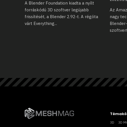
A Blender Foundation kiadta a nyílt
forráskódú 3D szoftver legújabb
Az Amaz
frissítését,
a Blender 2.92-t. A régóta
nagy te
várt Everything
...
Blender-
szoftvert
Témakö
3D
3D M