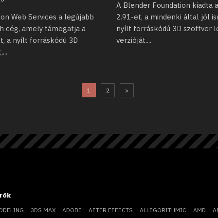
A Blender Foundation kiadta 
on Web Services a legújabb
2.91-et, a mindenki által jól
i
ch cég, amely támogatja
a
nyílt forráskódú 3D szoftver 
t, a nyílt forráskódú 3D
verzióját.
...
,
...
1
2
>
rök
ODELING
3DS MAX
ADOBE
AFTER EFFECTS
ALLEGORITHMIC
AMD
A