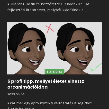
A Blender Institute közzétette Blender 2023-as
fejlesztési ütemtervét, melyből kiderülnek a
...
TUTORIAL
5 profi tipp, mellyel életet vihetsz
arcanimációidba
2023.05.04
Akár már egy apró mimikai változtatás is segíthet
életre kelteni a
...