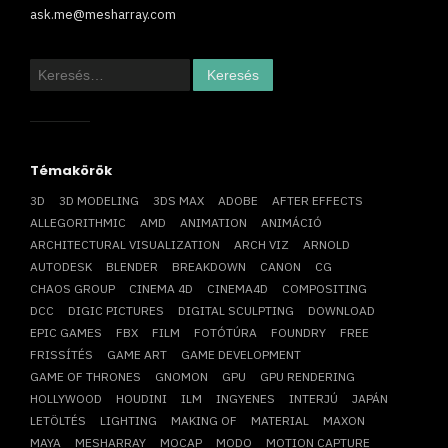
ask.me@mesharray.com
Keresés:
Témakörök
3D
3D MODELING
3DS MAX
ADOBE
AFTER EFFECTS
ALLEGORITHMIC
AMD
ANIMATION
ANIMÁCIÓ
ARCHITECTURAL VISUALIZATION
ARCH VIZ
ARNOLD
AUTODESK
BLENDER
BREAKDOWN
CANON
CG
CHAOS GROUP
CINEMA 4D
CINEMA4D
COMPOSITING
DCC
DIGIC PICTURES
DIGITAL SCULPTING
DOWNLOAD
EPIC GAMES
FBX
FILM
FOTÓTÚRA
FOUNDRY
FREE
FRISSÍTÉS
GAME ART
GAME DEVELOPMENT
GAME OF THRONES
GNOMON
GPU
GPU RENDERING
HOLLYWOOD
HOUDINI
ILM
INGYENES
INTERJÚ
JAPÁN
LETÖLTÉS
LIGHTING
MAKING OF
MATERIAL
MAXON
MAYA
MESHARRAY
MOCAP
MODO
MOTION CAPTURE