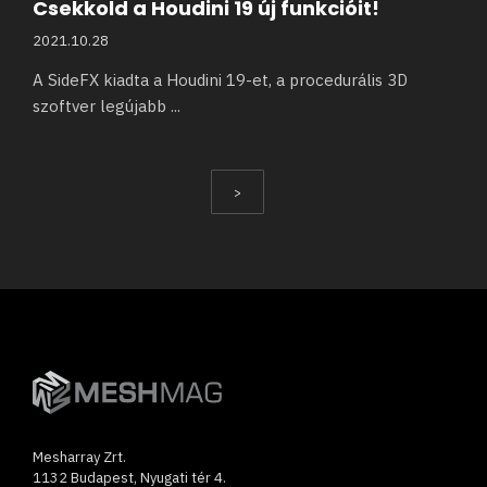
Csekkold a Houdini 19 új funkcióit!
2021.10.28
A SideFX kiadta a Houdini 19-et, a procedurális 3D
szoftver legújabb
...
>
Mesharray Zrt.
1132 Budapest, Nyugati tér 4.