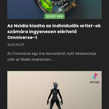
SZOFTVER
Az Nvidia kiadta az individuális artist-ok
számára ingyenesen elérhető
Omniverse-t
2022.01.07
Az Omniverse egy éve bemutatott nyílt bétaverziója
után az Nvidia hivatalosan
...