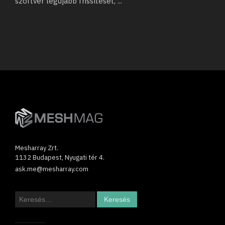
szoftver legújabb frissítését,
...
Mesharray Zrt.
1132 Budapest, Nyugati tér 4.
ask.me@mesharray.com
Keresés: