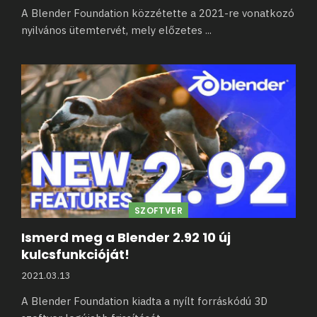
A Blender Foundation közzétette a 2021-re vonatkozó
nyilvános ütemtervét, mely előzetes
...
SZOFTVER
Ismerd meg a Blender 2.92 10 új
kulcsfunkcióját!
2021.03.13
A Blender Foundation kiadta a nyílt forráskódú 3D