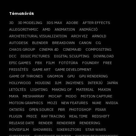
Témakörök
3D
3D MODELING
3DS MAX
ADOBE
AFTER EFFECTS
ALLEGORITHMIC
AMD
ANIMATION
ANIMÁCIÓ
ARCHITECTURAL VISUALIZATION
ARCH VIZ
ARNOLD
AUTODESK
BLENDER
BREAKDOWN
CANON
CG
CHAOS GROUP
CINEMA 4D
CINEMA4D
COMPOSITING
DCC
DIGIC PICTURES
DIGITAL SCULPTING
DOWNLOAD
EPIC GAMES
FBX
FILM
FOTÓTÚRA
FOUNDRY
FREE
FRISSÍTÉS
GAME ART
GAME DEVELOPMENT
GAME OF THRONES
GNOMON
GPU
GPU RENDERING
HOLLYWOOD
HOUDINI
ILM
INGYENES
INTERJÚ
JAPÁN
LETÖLTÉS
LIGHTING
MAKING OF
MATERIAL
MAXON
MAYA
MESHARRAY
MOCAP
MODO
MOTION CAPTURE
MOTION GRAPHICS
MOZI
NEW FEATURES
NUKE
NVIDIA
OKTATÁS
OPEN SOURCE
PBR
PHOTOSHOP
PIXAR
PLUGIN
PRICE
RAY TRACING
REAL TIME
REDSHIFT
RELEASE DATE
RENDER
RENDERER
RENDERING
RÖVIDFILM
SHOWREEL
SIKERSZTORI
STAR WARS